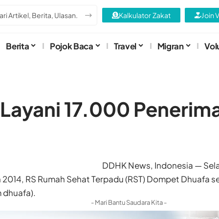
Kalkulator Zakat
Join 
Berita
Pojok Baca
Travel
Migran
Vol
Layani 17.000 Penerim
DDHK News, Indonesia — Sel
 2014, RS Rumah Sehat Terpadu (RST) Dompet Dhuafa sek
 dhuafa).
- Mari Bantu Saudara Kita -