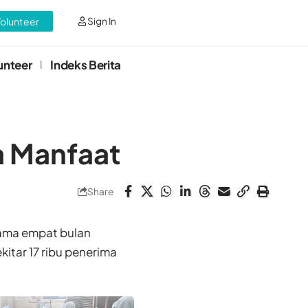
Volunteer
Sign In
unteer
Indeks Berita
a Manfaat
Share
ama empat bulan
itar 17 ribu penerima