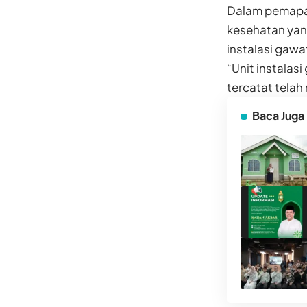
Dalam pemapar
kesehatan yang
instalasi gawat
“Unit instalas
tercatat telah
Baca Juga