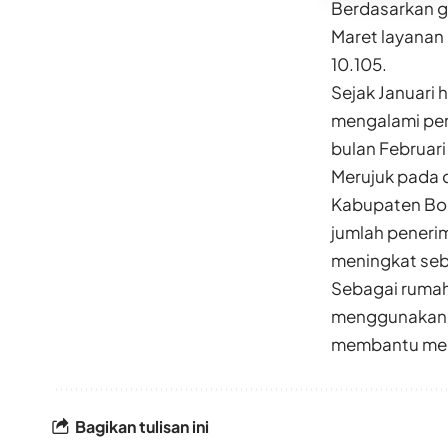
Berdasarkan g
Maret layanan 
10.105.
Sejak Januari 
mengalami pen
bulan Februari
Merujuk pada 
Kabupaten Bog
jumlah peneri
meningkat seb
Sebagai rumah
menggunakan d
membantu men
Bagikan tulisan ini