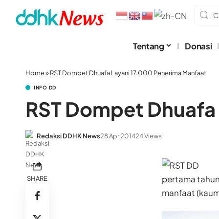
Tentang
Donasi
Home
»
RST Dompet Dhuafa Layani 17.000 Penerima Manfaat
INFO DD
RST Dompet Dhuafa 
Redaksi DDHK News
28 Apr 2014
24 Views
pertama tahun
SHARE
manfaat (kaum