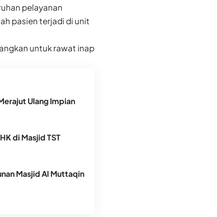
uruhan pelayanan
 pasien terjadi di unit
edangkan untuk rawat inap
Merajut Ulang Impian
DHK di Masjid TST
an Masjid Al Muttaqin