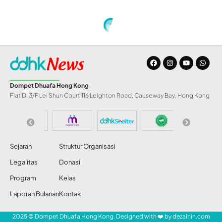
Home
»
Lomba Kreasi Jilbab Syar’i Promosikan Jilbab yang Benar
INFO DD
Lomba Kreasi Jilbab
Syar’i Promosikan
Jilbab yang Benar
Share
Redaksi DDHK News
26 Apr 2014
23 Views
SHARE
DDHK News, Hong Kong — Restu Cinta Ust.