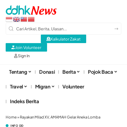
Kalkulator Zakat
Join Volunteer
Sign In
Tentang
Donasi
Berita
Pojok Baca
Travel
Migran
Volunteer
Indeks Berita
Home
»
Rayakan Milad XV, AMAMAH Gelar Aneka Lomba
INFO DD