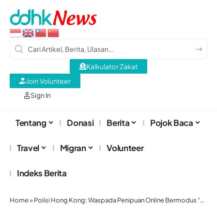
Kalkulator Zakat
Join Volunteer
Sign In
Tentang
Donasi
Berita
Pojok Baca
Travel
Migran
Volunteer
Indeks Berita
Home
»
Polisi Hong Kong: Waspada Penipuan Online Bermodus “Obrolan Telanjang”