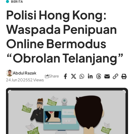
BERITA
Polisi Hong Kong:
Waspada Penipuan
Online Bermodus
“Obrolan Telanjang”
Abdul Razak
Share
24 Jun 2025
52 Views