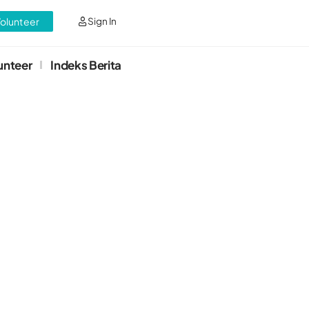
Volunteer
Sign In
unteer
Indeks Berita