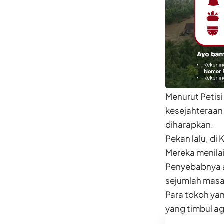
Menurut Petis
kesejahteraan 
diharapkan.
Pekan lalu, d
Mereka menilai
Penyebabnya a
sejumlah masa
Para tokoh yan
yang timbul ag