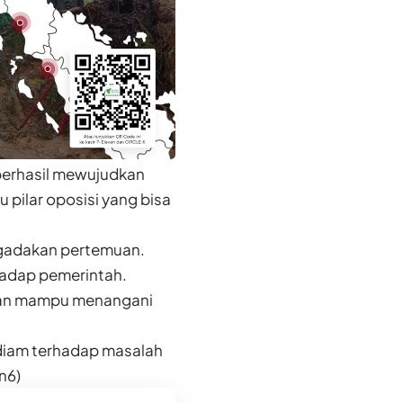
berhasil mewujudkan
 pilar oposisi yang bisa
ngadakan pertemuan.
hadap pemerintah.
 dan mampu menangani
l diam terhadap masalah
n6)