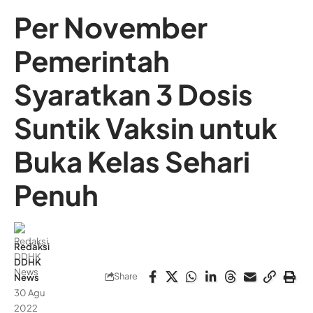
Per November
Pemerintah
Syaratkan 3 Dosis
Suntik Vaksin untuk
Buka Kelas Sehari
Penuh
Redaksi
DDHK
Share
News
30 Agu
2022