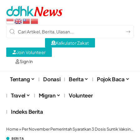
Kalkulator Zakat
Join Volunteer
Sign In
Tentang
Donasi
Berita
Pojok Baca
Travel
Migran
Volunteer
Indeks Berita
Home
»
Per November Pemerintah Syaratkan 3 Dosis Suntik Vaksin untuk Buka Kelas Sehari Penuh
BERITA