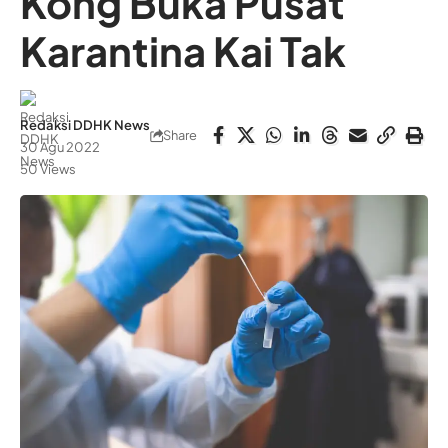
Kong Buka Pusat
Karantina Kai Tak
Redaksi DDHK News
Share
30 Agu 2022
50 Views