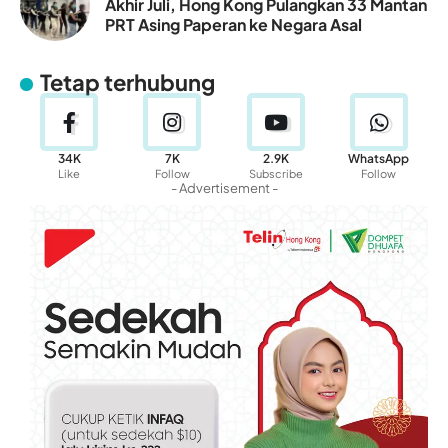
Akhir Juli, Hong Kong Pulangkan 33 Mantan
PRT Asing Paperan ke Negara Asal
Tetap terhubung
34K
7K
2.9K
WhatsApp
Like
Follow
Subscribe
Follow
- Advertisement -