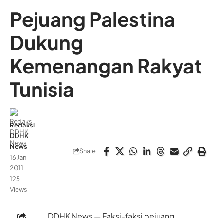
Pejuang Palestina
Dukung
Kemenangan Rakyat
Tunisia
Redaksi
DDHK
News
Share
16 Jan
2011
125
Views
DDHK News — Faksi-faksi pejuang