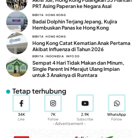
PRT Asing Paperan ke Negara Asal
BERITA
HONG KONG
Badai Dolphin Terjang Jepang, Kujira
Hembuskan Panas ke Hong Kong
BERITA
HONG KONG
Hong Kong Catat Kematian Anak Pertama
Akibat Influenza di Tahun 2026
BERITA
INDONESIA
INFO DD
Sempat 4 Hari Tidak Makan dan Minum,
Single Parent Ini Merajut Ulang Impian
untuk 3 Anaknya di Rumtara
Tetap terhubung
34K
7K
2.9K
WhatsApp
Like
Follow
Subscribe
Follow
- Advertisement -