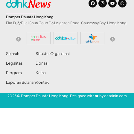
Sembuhkan Penyakit
dengan Sedekah!
Share
Redaksi DDHK News
16 Jan 2011
659 Views
SETIAP
penyakit ada obatnya. Jika sebuah
penyakit tidak sembuh juga meski sudah
SHARE
berobat ke mana-mana dan dengan
berbagai macam obat, maka kemungkinan
sang obat penyembuh belum ditemukan –
hakikatnya tentu saja belum ada izin Allah
Swt untuk kesembuhannya.
- Mari Bantu Saudara Kita -