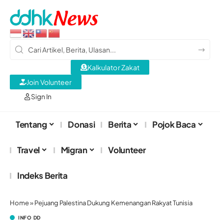
Kalkulator Zakat
Join Volunteer
Sign In
Tentang
Donasi
Berita
Pojok Baca
Travel
Migran
Volunteer
Indeks Berita
Home
»
Pejuang Palestina Dukung Kemenangan Rakyat Tunisia
INFO DD