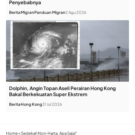
Penyebabnya
Berita
Migran
Panduan Migran
2 Agu 2026
Dolphin, Angin Topan Aseli Perairan Hong Kong
Bakal Berkekuatan Super Ekstrem
Berita
Hong Kong
31 Jul 2026
Home
»
Sedekah Non-Harta, Apa Saja?