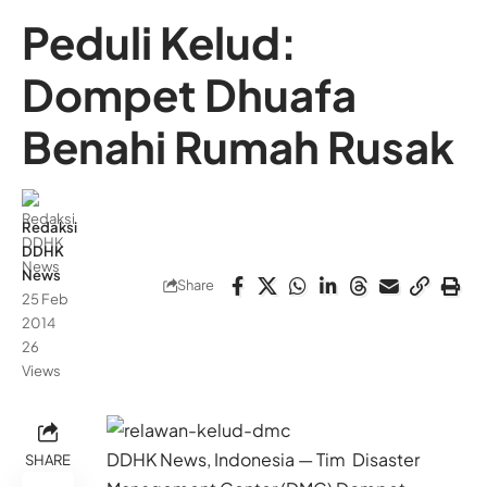
Peduli Kelud:
Dompet Dhuafa
Benahi Rumah Rusak
Redaksi
DDHK
News
Share
25 Feb
2014
26
Views
DDHK News, Indonesia — Tim Disaster
SHARE