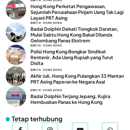
BERITA
HONG KONG
Hong Kong Perketat Pengawasan,
Sejumlah Perusahaan Pinjam Uang Tak Lagi
Layani PRT Asing
BERITA
HONG KONG
Badai Dolphin Dekati Tiongkok Daratan,
Mulai Sabtu Hong Kong Bakal Dilanda
Gelombang Panas Ekstrem
BERITA
HONG KONG
Polisi Hong Kong Bongkar Sindikat
Rentenir, Ada Uang Rupiah yang Turut
Disita
BERITA
HONG KONG
Akhir Juli, Hong Kong Pulangkan 33 Mantan
PRT Asing Paperan ke Negara Asal
BERITA
HONG KONG
Badai Dolphin Terjang Jepang, Kujira
Hembuskan Panas ke Hong Kong
Tetap terhubung