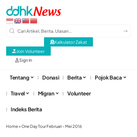
Kalkulator Zakat
Join Volunteer
Sign In
Tentang
Donasi
Berita
Pojok Baca
Travel
Migran
Volunteer
Indeks Berita
Home
»
One Day Tour Februari – Mei 2016