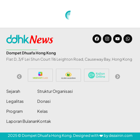
Home
»
Pelatihan Guru dan Manajemen Kelola Paud
BERITA
Pelatihan Guru dan
Manajemen Kelola
Paud
Share
Redaksi DDHK News
5 Mar 2016
204 Views