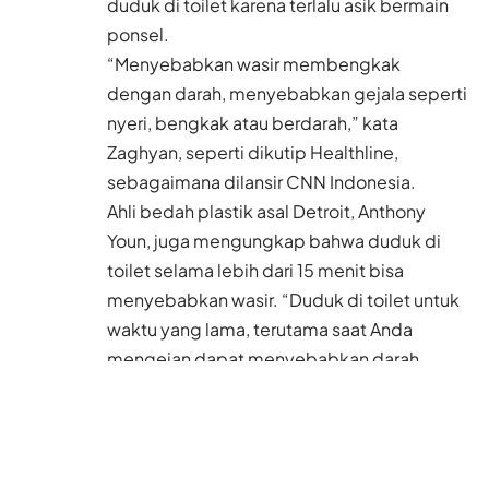
duduk di toilet karena terlalu asik bermain
ponsel.
“Menyebabkan wasir membengkak
dengan darah, menyebabkan gejala seperti
nyeri, bengkak atau berdarah,” kata
Zaghyan, seperti dikutip Healthline,
sebagaimana dilansir CNN Indonesia.
Ahli bedah plastik asal Detroit, Anthony
Youn, juga mengungkap bahwa duduk di
toilet selama lebih dari 15 menit bisa
menyebabkan wasir. “Duduk di toilet untuk
waktu yang lama, terutama saat Anda
mengejan dapat menyebabkan darah
berkumpul di sekitar rektum dan anus
Anda,” kata Youn, seperti dikutip Men’s
Health.