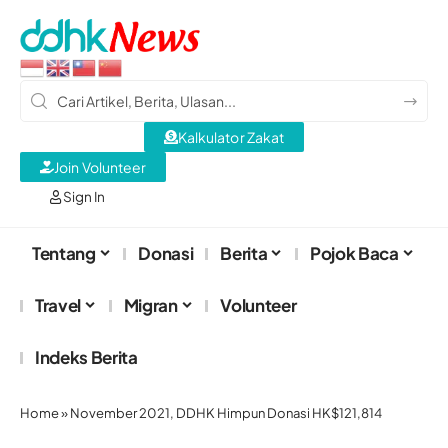
Kalkulator Zakat
Join Volunteer
Sign In
Tentang
Donasi
Berita
Pojok Baca
Travel
Migran
Volunteer
Indeks Berita
Home
»
November 2021, DDHK Himpun Donasi HK$121,814