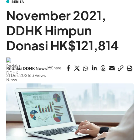
BERITA
November 2021,
DDHK Himpun
Donasi HK$121,814
Share
Redaksi DDHK News
21 Des 2021
63 Views