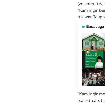
(volunteer) d
“Kami ingin be
relawan Taugh
Baca Juga
“Kami ingin m
mainstream
ti