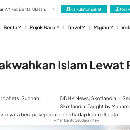
Kalkulator Zakat
Join 
Berita
Pojok Baca
Travel
Migran
Vol
akwahkan Islam Lewat 
DDHK News, Skotlandia — Se
Skotlandia, Taught by Muha
aksi nyata berupa kepedulian terhadap kaum dhuafa.
- Mari Bantu Saudara Kita -