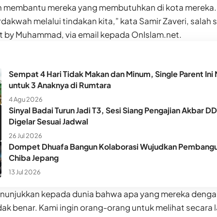
an membantu mereka yang membutuhkan di kota mereka.
rdakwah melalui tindakan kita,” kata Samir Zaveri, salah
t by Muhammad, via email kepada OnIslam.net.
Sempat 4 Hari Tidak Makan dan Minum, Single Parent Ini 
untuk 3 Anaknya di Rumtara
4 Agu 2026
Sinyal Badai Turun Jadi T3, Sesi Siang Pengajian Akbar D
Digelar Sesuai Jadwal
26 Jul 2026
Dompet Dhuafa Bangun Kolaborasi Wujudkan Pembangun
Chiba Jepang
13 Jul 2026
enunjukkan kepada dunia bahwa apa yang mereka dengar
dak benar. Kami ingin orang-orang untuk melihat secara