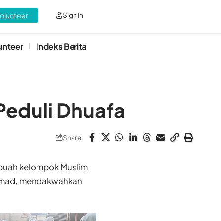
Volunteer
Sign In
unteer
Indeks Berita
Peduli Dhuafa
Share
buah kelompok Muslim
mmad, mendakwahkan