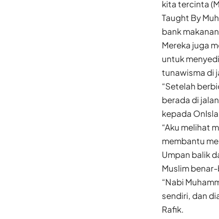
kita tercinta
Taught By Mu
bank makanan
Mereka juga 
untuk menyedi
tunawisma di j
“Setelah berb
berada di jala
kepada OnIsla
“Aku melihat m
membantu mere
Umpan balik d
Muslim benar-
“Nabi Muhamma
sendiri, dan d
Rafik.