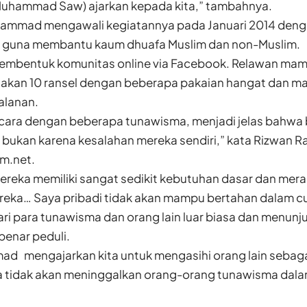
 (Muhammad Saw) ajarkan kepada kita,” tambahnya.
hammad mengawali kegiatannya pada Januari 2014 den
 guna membantu kaum dhuafa Muslim dan non-Muslim.
membentuk komunitas online via Facebook. Relawan m
akan 10 ransel dengan beberapa pakaian hangat dan m
alanan.
icara dengan beberapa tunawisma, menjadi jelas bahwa 
n bukan karena kesalahan mereka sendiri,” kata Rizwan Ra
m.net.
ereka memiliki sangat sedikit kebutuhan dasar dan mera
ka… Saya pribadi tidak akan mampu bertahan dalam c
ari para tunawisma dan orang lain luar biasa dan menu
benar peduli.
d mengajarkan kita untuk mengasihi orang lain sebag
ia tidak akan meninggalkan orang-orang tunawisma dalam