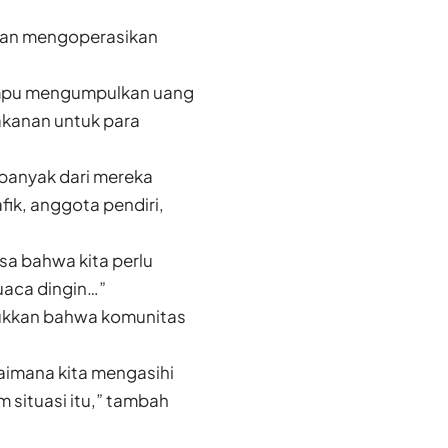
gan mengoperasikan
ampu mengumpulkan uang
akanan untuk para
banyak dari mereka
fik, anggota pendiri,
sa bahwa kita perlu
uaca dingin…”
njukkan bahwa komunitas
aimana kita mengasihi
 situasi itu,” tambah