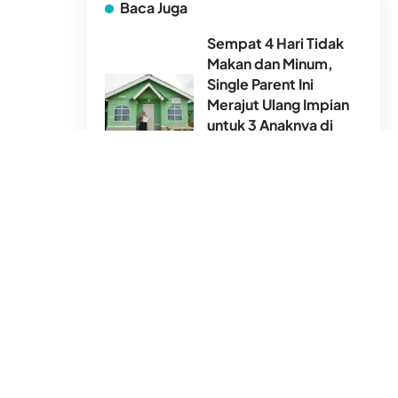
Baca Juga
Sempat 4 Hari Tidak
Makan dan Minum,
Single Parent Ini
Merajut Ulang Impian
untuk 3 Anaknya di
Rumtara
4 Agu 2026
Sinyal Badai Turun Jadi
T3, Sesi Siang
Pengajian Akbar DDHK
di Masjid TST Digelar
Sesuai Jadwal
26 Jul 2026
Dompet Dhuafa
Bangun Kolaborasi
Wujudkan
Pembangunan Masjid