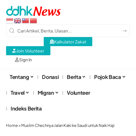
Kalkulator Zakat
Join Volunteer
Sign In
Tentang
Donasi
Berita
Pojok Baca
Travel
Migran
Volunteer
Indeks Berita
Home
»
Muslim Chechnya Jalan Kaki ke Saudi untuk Naik Haji