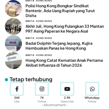
BERITA
HONG KONG
Polisi Hong Kong Bongkar Sindikat
Rentenir, Ada Uang Rupiah yang Turut
Disita
BERITA
HONG KONG
Akhir Juli, Hong Kong Pulangkan 33 Mantan
PRT Asing Paperan ke Negara Asal
BERITA
HONG KONG
Badai Dolphin Terjang Jepang, Kujira
Hembuskan Panas ke Hong Kong
BERITA
HONG KONG
Hong Kong Catat Kematian Anak Pertama
Akibat Influenza di Tahun 2026
Tetap terhubung
34K
7K
2.9K
WhatsApp
Like
Follow
Subscribe
Follow
- Advertisement -