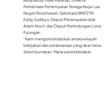
Kerja Abdul Malik Harahap, Direktur
Pembinaan Penempatan Tenaga Kerja Luar
Negeri Roostiawati, Sekretaris BNP2TKI
Eddy Sudibyo, Deputi Penempatan Ade
Adam Noch, dan Deputi Perlindungan Lisna
Pulungan.
“Kami mengonsolidasikan antara wilayah
kebijakan dan pelaksanaan yang akan terus
disempurnakan. Mana yang kebijakan
ketenagakerjaan dan mana kewenangan
BNP2TKI, dalam waktu dekat akan kami
lakukan penyempuraan secepatnya,” ujar
Muhaimin.
Menurut Muhaimin, BNP2TKI dapat
mengawasi pelaksanaan pelatihan TKI 200
jam untuk sertifikasi kompetensi sesuai
persyaratan pemberangkatan calon TKI dari