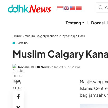
Tentang
Donasi
Home
»
Muslim Calgary Kanada Punya Masjid Baru
INFO DD
Muslim Calgary Kana
Redaksi DDHK News
23 Jan 2012
136 Views
Masjid yang m
Islamic Centre
SHARE
bagi jamaah un