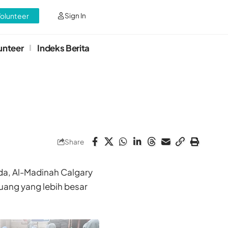
Volunteer
Sign In
unteer
Indeks Berita
Share
da, Al-Madinah Calgary
ruang yang lebih besar