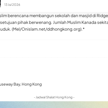
13 Jul 2026
lim berencana membangun sekolah dan masjid di Ridge
etujuan pihak berwenang. Jumlah Muslim Kanada sekitar 
nduduk. (Mel/Onislam.net/ddhongkong.org).*
 Causeway Bay, Hong Kong
- Jadwal Shalat Hong Kong -