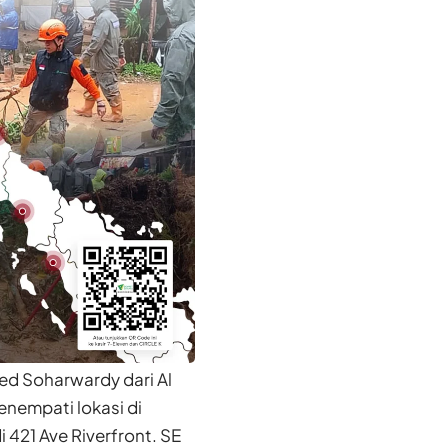
yed Soharwardy dari Al
Menempati lokasi di
i 421 Ave Riverfront. SE