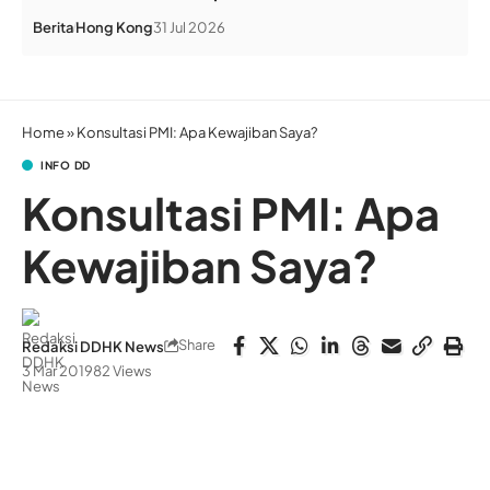
Berita
Hong Kong
31 Jul 2026
Home
»
Konsultasi PMI: Apa Kewajiban Saya?
INFO DD
Konsultasi PMI: Apa
Kewajiban Saya?
Share
Redaksi DDHK News
3 Mar 2019
82 Views