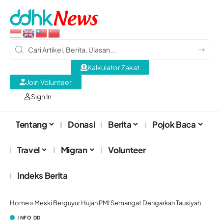
Kalkulator Zakat
Join Volunteer
Sign In
Tentang
Donasi
Berita
Pojok Baca
Travel
Migran
Volunteer
Indeks Berita
Home
»
Meski Berguyur Hujan PMI Semangat Dengarkan Tausiyah
INFO DD