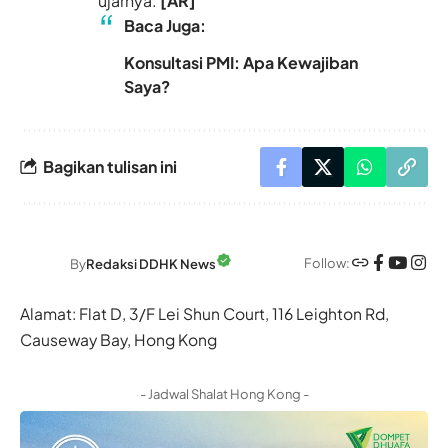
ujarnya.
[AR]
Baca Juga:
Konsultasi PMI: Apa Kewajiban
Saya?
Bagikan tulisan ini
Follow:
By
Redaksi DDHK News
Alamat: Flat D, 3/F Lei Shun Court, 116 Leighton Rd,
Causeway Bay, Hong Kong
- Jadwal Shalat Hong Kong -