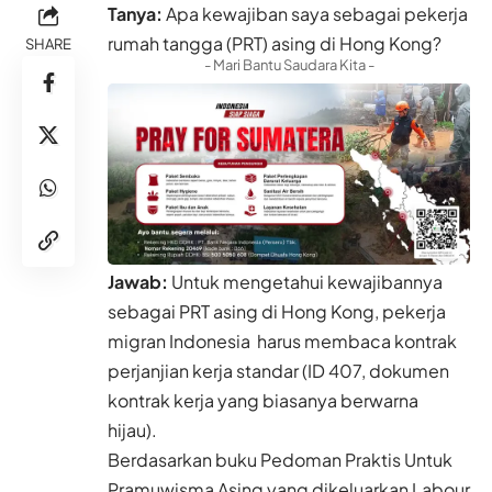
Jawab:
Untuk mengetahui kewajibannya
sebagai PRT asing di Hong Kong, pekerja
migran Indonesia harus membaca kontrak
perjanjian kerja standar (ID 407, dokumen
kontrak kerja yang biasanya berwarna
hijau).
Berdasarkan buku Pedoman Praktis Untuk
Pramuwisma Asing yang dikeluarkan Labour
Department Hong Kong, berikut ini
ringkasan beberapa ketentuan yang
termuat dalam kontrak kerja tersebut,
terutama terkait dengan kewajiban PRT
asing di Hong Kong:
PRT bekerja untuk jangka waktu 2 tahun.
Jika memutuskan kontrak kerja, PRT harus