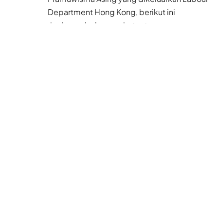
menyampaikan surat pemberitahuan
tertulis kepada majikan sebulan
sebelumnya (
one month notice
). Jika tidak
memberikan
one month notice
, maka PRT
harus memberikan uang sebesar gaji
sebulan kepada majikannya. PRT juga harus
memberitahu Direktur Imigrasi secara
tertulis dan salinan (copy)
one month
notice
tersebut, dalam waktu 7 hari dari
tanggal pemutusan kontrak kerjanya.
Baca Juga
Sempat 4 Hari Tidak
Makan dan Minum,
Single Parent Ini
Merajut Ulang Impian
untuk 3 Anaknya di