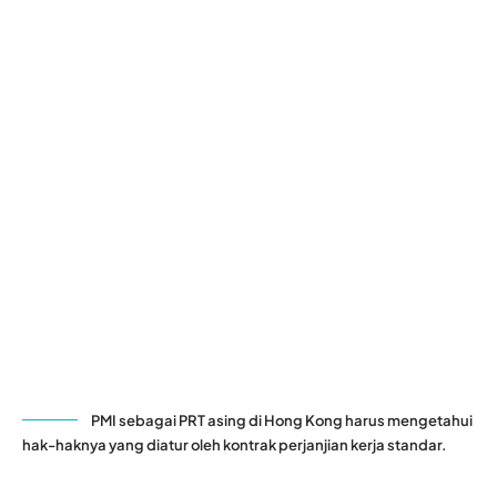
PMI sebagai PRT asing di Hong Kong harus mengetahui
hak-haknya yang diatur oleh kontrak perjanjian kerja standar.
Tanya:
Apa kewajiban saya sebagai pekerja
rumah tangga (PRT) asing di Hong Kong?
SHARE
- Mari Bantu Saudara Kita -