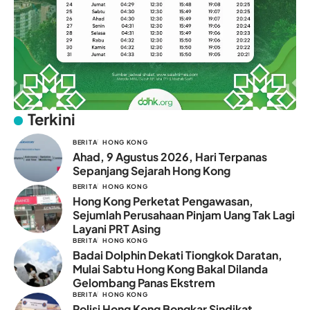
Terkini
BERITA
HONG KONG
Ahad, 9 Agustus 2026, Hari Terpanas
Sepanjang Sejarah Hong Kong
BERITA
HONG KONG
Hong Kong Perketat Pengawasan,
Sejumlah Perusahaan Pinjam Uang Tak Lagi
Layani PRT Asing
BERITA
HONG KONG
Badai Dolphin Dekati Tiongkok Daratan,
Mulai Sabtu Hong Kong Bakal Dilanda
Gelombang Panas Ekstrem
BERITA
HONG KONG
Polisi Hong Kong Bongkar Sindikat