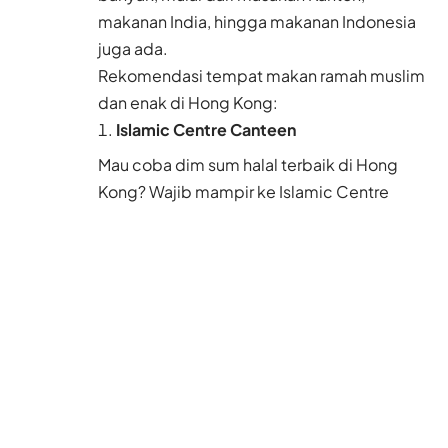
makanan India, hingga makanan Indonesia
juga ada.
Rekomendasi tempat makan ramah muslim
dan enak di Hong Kong:
Islamic Centre Canteen
Mau coba dim sum
halal
terbaik di Hong
Kong? Wajib mampir ke Islamic Centre
Canteen. Kantin ini terletak di lantai 5 Masjid
Ammar and Osman Ramju Sadick
Baca Juga
Ahad, 9 Agustus 2026,
Hari Terpanas
Sepanjang Sejarah
Hong Kong
9 Agu 2026
Hong Kong Perketat