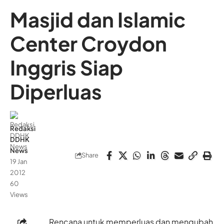
Masjid dan Islamic
Center Croydon
Inggris Siap
Diperluas
Redaksi
DDHK
News
Share
19 Jan
2012
60
Views
Rencana untuk memperluas dan mengubah