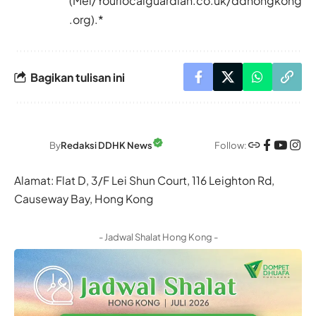
(Mel/Yourlocalguardian.co.uk/ddhongkong
.org).*
Bagikan tulisan ini
Follow:
By
Redaksi DDHK News
Alamat: Flat D, 3/F Lei Shun Court, 116 Leighton Rd,
Causeway Bay, Hong Kong
- Jadwal Shalat Hong Kong -