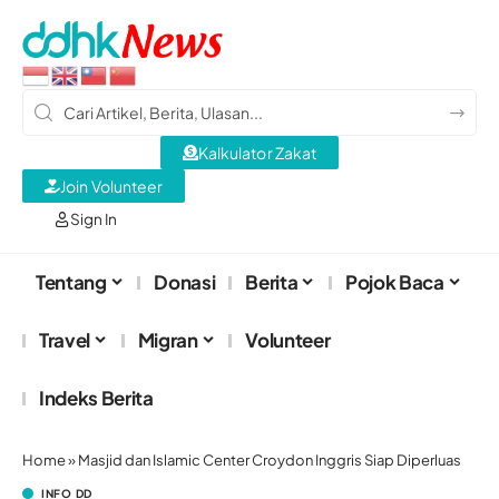
Kalkulator Zakat
Join Volunteer
Sign In
Tentang
Donasi
Berita
Pojok Baca
Travel
Migran
Volunteer
Indeks Berita
Home
»
Masjid dan Islamic Center Croydon Inggris Siap Diperluas
INFO DD