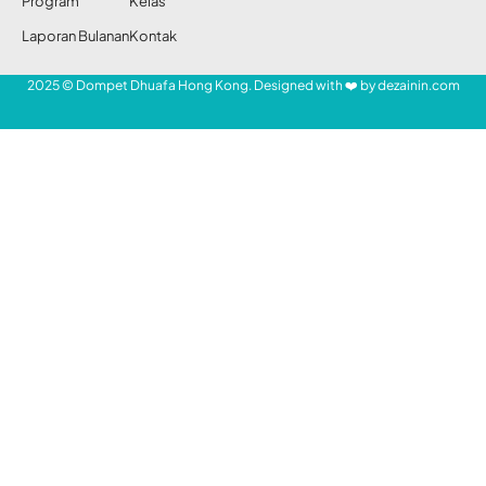
Program
Kelas
Laporan Bulanan
Kontak
2025 © Dompet Dhuafa Hong Kong. Designed with ❤️ by
dezainin.com