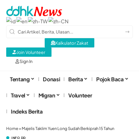
Kalkulator Zakat
Join Volunteer
Sign In
Tentang
Donasi
Berita
Pojok Baca
Travel
Migran
Volunteer
Indeks Berita
Home
»
Majelis Taklim Yuen Long Sudah Berkiprah 15 Tahun
INFO DD