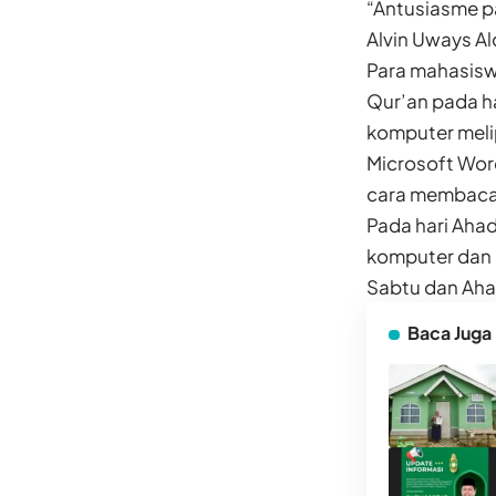
“Antusiasme pa
Alvin Uways Al
Para mahasisw
Qur’an pada ha
komputer melip
Microsoft Wor
cara membaca 
Pada hari Aha
komputer dan b
Sabtu dan Ahad
Baca Juga