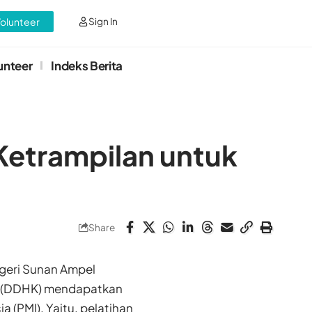
Volunteer
Sign In
unteer
Indeks Berita
Ketrampilan untuk
Share
geri Sunan Ampel
g (DDHK) mendapatkan
 (PMI). Yaitu, pelatihan