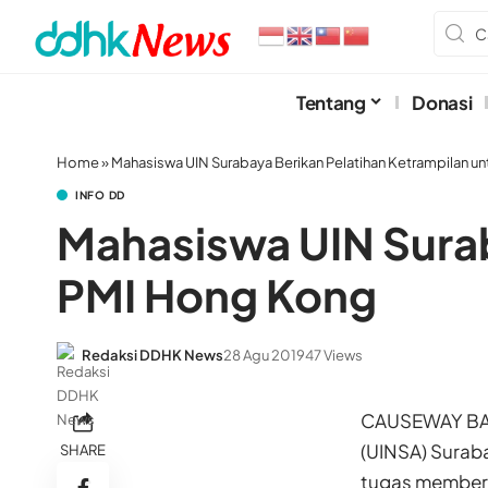
Tentang
Donasi
Home
»
Mahasiswa UIN Surabaya Berikan Pelatihan Ketrampilan u
INFO DD
Mahasiswa UIN Surab
PMI Hong Kong
Redaksi DDHK News
28 Agu 2019
47 Views
CAUSEWAY BAY 
(UINSA) Sura
SHARE
tugas memberik