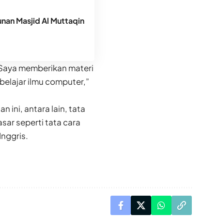
an Masjid Al Muttaqin
 Saya memberikan materi
 belajar ilmu computer,”
ini, antara lain, tata
ar seperti tata cara
nggris.