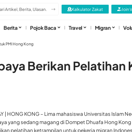
Kalkulator Zakat
Join 
Berita
Pojok Baca
Travel
Migran
Vol
ntuk PMI Hong Kong
aya Berikan Pelatihan 
| HONG KONG – Lima mahasiswa Universitas Islam Ne
baya yang sedang magang di Dompet Dhuafa Hong Kon
an pelatihan ketrampilan untuk pekerja migran Indonesia