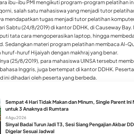
ra ibu-ibu PMI mengikuti program-program pelatihan ini p
qorni, salah satu mahasiswa yang menjadi tutor pelatiha
a mendapatkan tugas menjadi tutor pelatihan kompute
ri Sabtu (24/8/2019) di kantor DDHK, di Causeway Bay. 
uti tata cara mengoperasikan laptop, hingga membedah 
d. Sedangkan materi program pelatihan membaca Al-Qu
huruf-huruf Hijaiyah dengan makhraj yang benar.
dnya (25/8/2019), para mahasiswa UINSA tersebut membe
ahasa Inggris, juga bertempat di kantor DDHK. Peserta
 ini dihadari oleh peserta yang berbeda.
Sempat 4 Hari Tidak Makan dan Minum, Single Parent Ini 
untuk 3 Anaknya di Rumtara
4 Agu 2026
Sinyal Badai Turun Jadi T3, Sesi Siang Pengajian Akbar D
Digelar Sesuai Jadwal