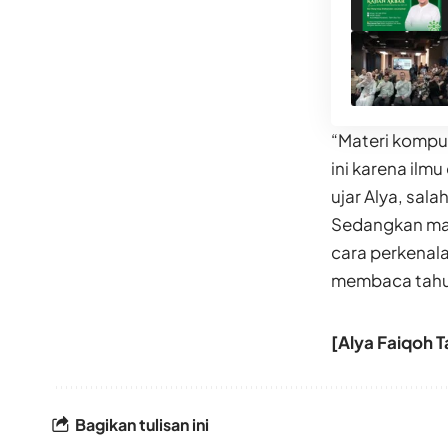
“Materi kompu
ini karena ilm
ujar Alya, sala
Sedangkan mate
cara perkenal
membaca tahun,
[Alya Faiqoh
Bagikan tulisan ini