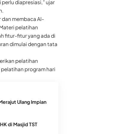
erlu diapresiasi,” ujar
n.
r dan membaca Al-
Materi pelatihan
fitur-fitur yang ada di
ran dimulai dengan tata
rikan pelatihan
 pelatihan program hari
Merajut Ulang Impian
DHK di Masjid TST