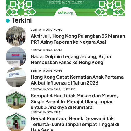
Terkini
BERITA
HONG KONG
Akhir Juli, Hong Kong Pulangkan 33 Mantan
PRT Asing Paperan ke Negara Asal
BERITA
HONG KONG
Badai Dolphin Terjang Jepang, Kujira
Hembuskan Panas ke Hong Kong
BERITA
HONG KONG
Hong Kong Catat Kematian Anak Pertama
Akibat Influenza di Tahun 2026
BERITA
INDONESIA
INFO DD
Sempat 4 Hari Tidak Makan dan Minum,
Single Parent Ini Merajut Ulang Impian
untuk 3 Anaknya di Rumtara
BERITA
INDONESIA
Berkat Rumtara, Nenek Deswarni Tak
Terlunta-Lunta Tanpa Tempat Tinggal di
Usia Senja