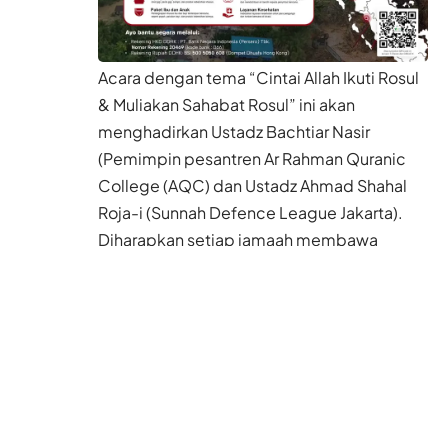
Acara dengan tema “Cintai Allah Ikuti Rosul
& Muliakan Sahabat Rosul” ini akan
menghadirkan Ustadz Bachtiar Nasir
(Pemimpin pesantren Ar Rahman Quranic
College (AQC) dan Ustadz Ahmad Shahal
Roja-i (Sunnah Defence League Jakarta).
Diharapkan setiap jamaah membawa
peralatan ruqyah, seperti botol air (zam zam
lebih baik), makan siang yang ikut OCD
juga bawa, kantong plastik kresek tiga
buah, tissue, herbal untuk diruqyah: madu,
minyak zaitun, dan minyak habbatussauda.
Menurut salah satu koordinator SDL HK,
Nurin Najwa, tujuan acara ini adalah sebagai