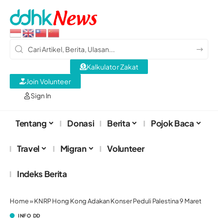
Kalkulator Zakat
Join Volunteer
Sign In
Tentang
Donasi
Berita
Pojok Baca
Travel
Migran
Volunteer
Indeks Berita
Home
»
KNRP Hong Kong Adakan Konser Peduli Palestina 9 Maret
INFO DD