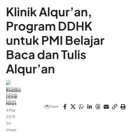
Klinik Alqur’an,
Program DDHK
untuk PMI Belajar
Baca dan Tulis
Alqur’an
Redaksi
DDHK
News
Share
4 Mar
2019
54
Views