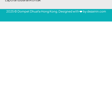
Berpayung, Ustadz Donny Meilano bertausiyah di
Victoria Park
CAUSEWAY BAY – Semangat luar biasa
ditunjukkan pekerja migran Indonesia (PMI)
SHARE
jemaah majelis Senandung Islami Gapai