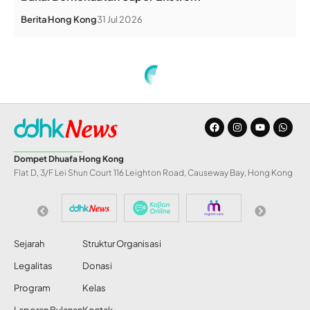
Berita
Hong Kong
31 Jul 2026
Home
»
Meski Berguyur Hujan PMI Semangat Dengarkan Tausiyah
INFO DD
Meski Berguyur
Hujan PMI Semangat
Dengarkan Tausiyah
Share
Redaksi DDHK News
3 Mar 2019
37 Views