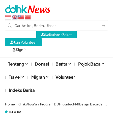
Kalkulator Zakat
Join Volunteer
Sign In
Tentang
Donasi
Berita
Pojok Baca
Travel
Migran
Volunteer
Indeks Berita
Home
»
Klinik Alqur’an, Program DDHK untuk PMI Belajar Baca dan Tulis Alqur’an
INFO DD