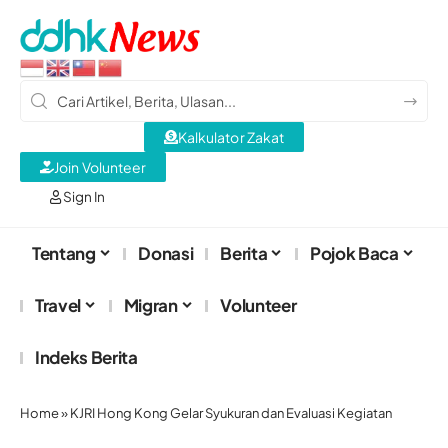
Kalkulator Zakat
Join Volunteer
Sign In
Tentang
Donasi
Berita
Pojok Baca
Travel
Migran
Volunteer
Indeks Berita
Home
»
KJRI Hong Kong Gelar Syukuran dan Evaluasi Kegiatan