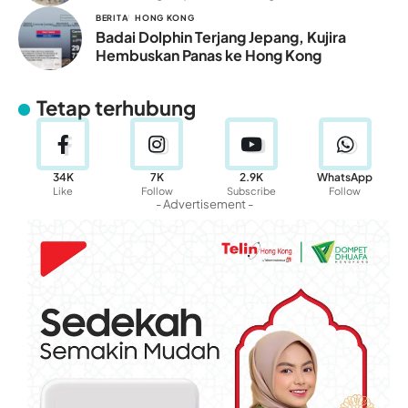
BERITA
HONG KONG
Badai Dolphin Terjang Jepang, Kujira
Hembuskan Panas ke Hong Kong
Tetap terhubung
34K
7K
2.9K
WhatsApp
Like
Follow
Subscribe
Follow
- Advertisement -