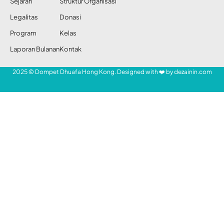
Share
Redaksi DDHK News
31 Jan 2012
264 Views
SHARE
Muslim Sisilia Italia terpaksa shalat di
trotoar.*
Muslim Sisilia (Sicily) di Pulau Sisilia, bagian
selatan Italia, akan membangun sebuah
masjid besar. “Sisilia sangat antusias
menyambut Islam,” kata Walikota Sisilia,