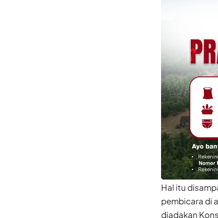
Hal itu disamp
pembicara di 
diadakan
Kons