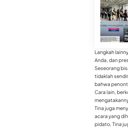
Langkah lainny
Anda, dan pre
Seseorang bisa
tidaklah send
bahwa penonto
Cara lain, be
mengatakannya
Tina juga men
acara yang dih
pidato, Tina 