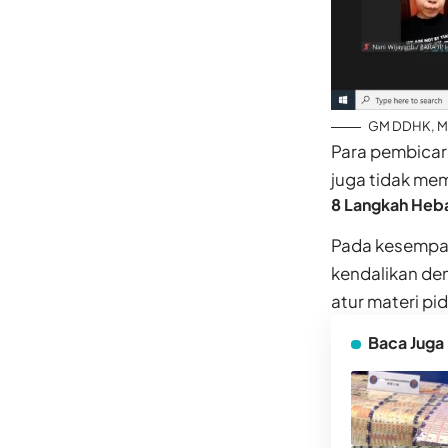
GM DDHK, M. 
Para pembicara
juga tidak me
8 Langkah Heb
Pada kesempat
kendalikan de
atur materi pi
Baca Juga