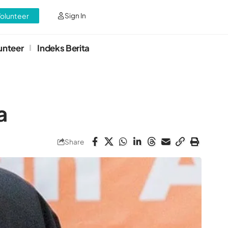
Volunteer
Sign In
unteer
Indeks Berita
a
Share