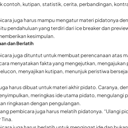
ontoh, kutipan, statistik, cerita, perbandingan, kontra
icara juga harus mampu mengatur materi pidatonya d
aitu pendahuluan yang terdiri dari ice breaker dan prev
 memberikan kesimpulan.
an dan Berlatih
cara juga dituntut untuk membuat perencanaan atas ma
 cara menyatakan fakta yang mengejutkan, mengajukan 
elucon, menyajikan kutipan, menunjuk peristiwa berseja
uga harus dibuat untuk materi akhir pidato. Caranya, 
menyimpulkan, meringkas ide utama pidato, mengulangi 
n ringkasan dengan pengulangan.
orang pembicara juga harus melatih pidatonya. “Ulangi p
r Tina.
ara juga harus berlatih untuk mengingat ide dan bukan k