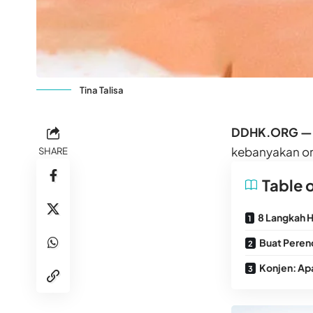
Tina Talisa
DDHK.ORG
—
kebanyakan or
SHARE
Table 
8 Langkah 
Buat Peren
Konjen: Ap