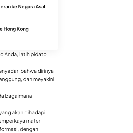
peran ke Negara Asal
ke Hong Kong
o Anda, latih pidato
enyadari bahwa dirinya
anggung, dan meyakini
ada bagaimana
yang akan dihadapi,
memperkaya materi
nformasi, dengan