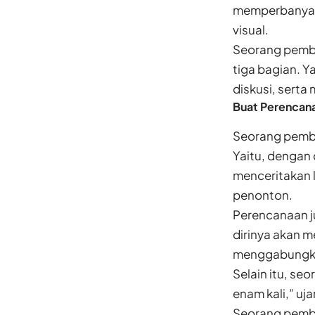
memperbanyak c
visual.
Seorang pemb
tiga bagian. Y
diskusi, serta
Buat Perencana
Seorang pembi
Yaitu, dengan
menceritakan l
penonton.
Perencanaan j
dirinya akan 
menggabungka
Selain itu, se
enam kali,” uja
Seorang pembic