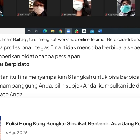
Imam Baihaqi, turut mengikuti workshop online Terampil Berbicara di De
 profesional, tegas Tina, tidak mencoba berbicara seper
mberikan pidato tanpa persiapan.
at Berpidato
an itu Tina menyampaikan 8 langkah untuk bisa berpida
mam panggung Anda, pilih subjek Anda, kumpulkan ide d
dato Anda.
Polisi Hong Kong Bongkar Sindikat Rentenir, Ada Uang Ru
6 Agu 2026