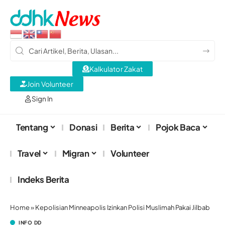
Kalkulator Zakat
Join Volunteer
Sign In
Tentang
Donasi
Berita
Pojok Baca
Travel
Migran
Volunteer
Indeks Berita
Home
»
Kepolisian Minneapolis Izinkan Polisi Muslimah Pakai Jilbab
INFO DD