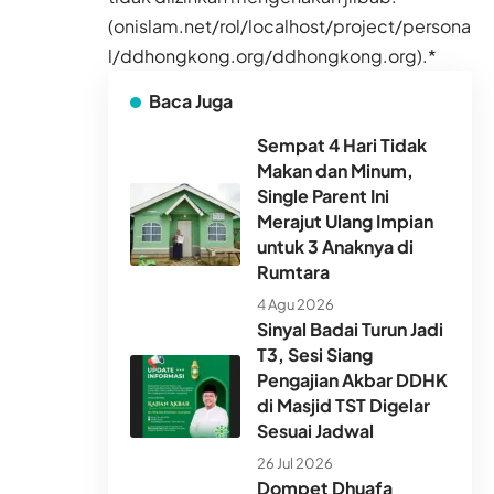
(onislam.net/rol/localhost/project/persona
l/ddhongkong.org/ddhongkong.org).*
Baca Juga
Sempat 4 Hari Tidak
Makan dan Minum,
Single Parent Ini
Merajut Ulang Impian
untuk 3 Anaknya di
Rumtara
4 Agu 2026
Sinyal Badai Turun Jadi
T3, Sesi Siang
Pengajian Akbar DDHK
di Masjid TST Digelar
Sesuai Jadwal
26 Jul 2026
Dompet Dhuafa