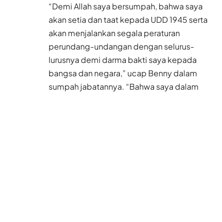
“Demi Allah saya bersumpah, bahwa saya
akan setia dan taat kepada UDD 1945 serta
akan menjalankan segala peraturan
perundang-undangan dengan selurus-
lurusnya demi darma bakti saya kepada
bangsa dan negara,” ucap Benny dalam
sumpah jabatannya. “Bahwa saya dalam
menjalankan tugas jabatan akan
menjunjung etika jabatan, bekerja dengan
sebaik-baiknya dan dengan penuh rasa
tanggungjawab. Bahwa saya akan menjaga
integritas tidak menyalahgunakan
kewenangan serta menghindarkan diri dari
perbuatan tercela,” ujarnya.
Baca Juga
Polisi Hong Kong