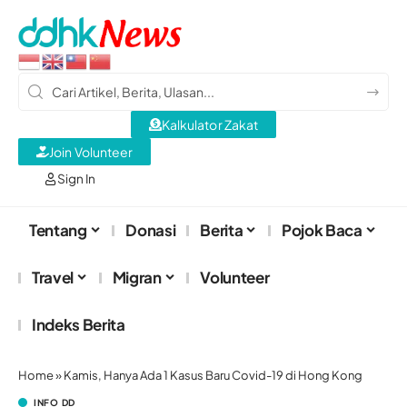
Kalkulator Zakat
Join Volunteer
Sign In
Tentang
Donasi
Berita
Pojok Baca
Travel
Migran
Volunteer
Indeks Berita
Home
»
Kamis, Hanya Ada 1 Kasus Baru Covid-19 di Hong Kong
INFO DD