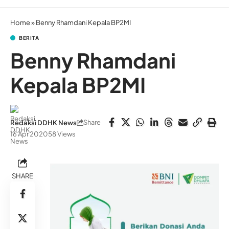
Home
»
Benny Rhamdani Kepala BP2MI
BERITA
Benny Rhamdani
Kepala BP2MI
Share
Redaksi DDHK News
16 Apr 2020
58 Views
SHARE