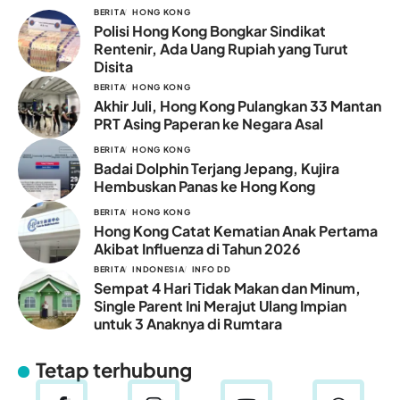
BERITA
HONG KONG
Polisi Hong Kong Bongkar Sindikat
Rentenir, Ada Uang Rupiah yang Turut
Disita
BERITA
HONG KONG
Akhir Juli, Hong Kong Pulangkan 33 Mantan
PRT Asing Paperan ke Negara Asal
BERITA
HONG KONG
Badai Dolphin Terjang Jepang, Kujira
Hembuskan Panas ke Hong Kong
BERITA
HONG KONG
Hong Kong Catat Kematian Anak Pertama
Akibat Influenza di Tahun 2026
BERITA
INDONESIA
INFO DD
Sempat 4 Hari Tidak Makan dan Minum,
Single Parent Ini Merajut Ulang Impian
untuk 3 Anaknya di Rumtara
Tetap terhubung