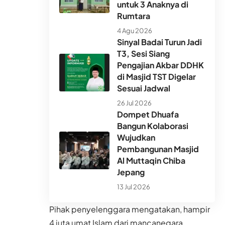
untuk 3 Anaknya di
Rumtara
4 Agu 2026
Sinyal Badai Turun Jadi
T3, Sesi Siang
Pengajian Akbar DDHK
di Masjid TST Digelar
Sesuai Jadwal
26 Jul 2026
Dompet Dhuafa
Bangun Kolaborasi
Wujudkan
Pembangunan Masjid
Al Muttaqin Chiba
Jepang
13 Jul 2026
Pihak penyelenggara mengatakan, hampir
4 juta umat Islam dari mancanegara