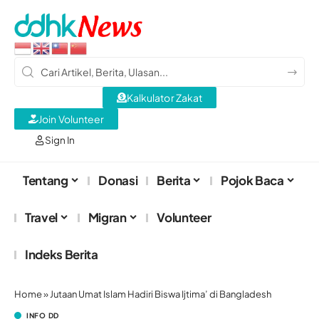
Kalkulator Zakat
Join Volunteer
Sign In
Tentang
Donasi
Berita
Pojok Baca
Travel
Migran
Volunteer
Indeks Berita
Home
»
Jutaan Umat Islam Hadiri Biswa Ijtima’ di Bangladesh
INFO DD