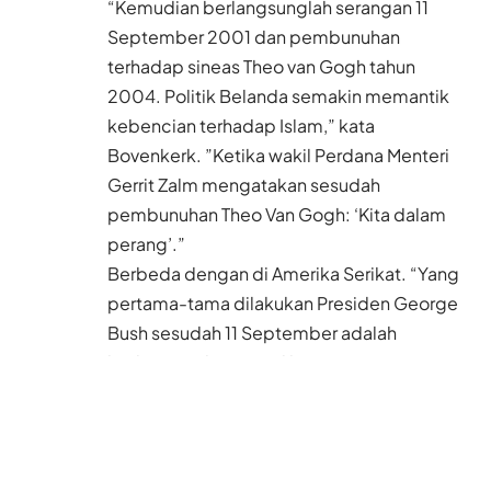
“Kemudian berlangsunglah serangan 11
September 2001 dan pembunuhan
terhadap sineas Theo van Gogh tahun
2004. Politik Belanda semakin memantik
kebencian terhadap Islam,” kata
Bovenkerk. ”Ketika wakil Perdana Menteri
Gerrit Zalm mengatakan sesudah
pembunuhan Theo Van Gogh: ‘Kita dalam
perang’.”
Berbeda dengan di Amerika Serikat. “Yang
pertama-tama dilakukan Presiden George
Bush sesudah 11 September adalah
berkunjung ke mesjid karena ia
berpendapat: ‘Saya tidak boleh merusak
hubungan dengan masyarakat Muslim.’ Jadi
di sana mereka lebih berhati-hati. Tapi di
Belanda kita bersikap sangat gampang