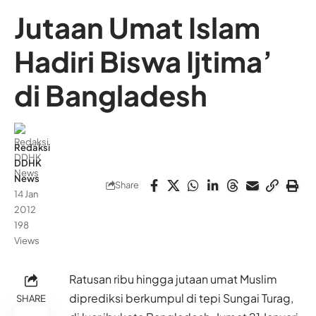
Jutaan Umat Islam
Hadiri Biswa Ijtima’
di Bangladesh
Redaksi
DDHK
News
Share
14 Jan
2012
198
Views
Ratusan ribu hingga jutaan umat Muslim
diprediksi berkumpul di tepi Sungai Turag,
SHARE