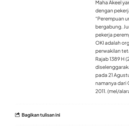
Maha Akeel yan
dengan pekerj
“Perempuan unt
bergabung. Ju
pekerja perem
OKI adalah org
perwakilan tet
Rajab 1389 H 
diselenggaraka
pada 21 Agustu
namanya dari O
2011. (mel/al
Bagikan tulisan ini