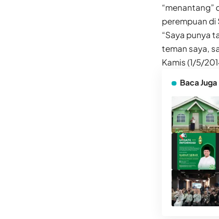
“menantang” d
perempuan di 
“Saya punya t
teman saya, s
Kamis (1/5/201
Baca Juga