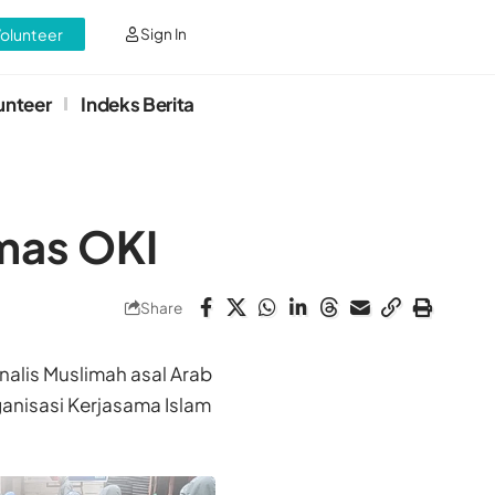
Volunteer
Sign In
unteer
Indeks Berita
umas OKI
Share
alis Muslimah asal Arab
anisasi Kerjasama Islam