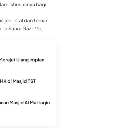
lam, khususnya bagi
s jenderal dan teman-
pada
Saudi Gazette,
Merajut Ulang Impian
DHK di Masjid TST
an Masjid Al Muttaqin