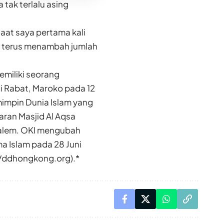
tak terlalu asing
aat saya pertama kali
n terus menambah jumlah
emiliki seorang
di Rabat, Maroko pada 12
impin Dunia Islam yang
aran Masjid Al Aqsa
usalem. OKI mengubah
a Islam pada 28 Juni
g/ddhongkong.org).*