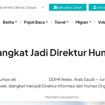
Kalkulator Zakat
Join 
Berita
Pojok Baca
Travel
Migran
Vol
angkat Jadi Direktur H
DDHK News, Arab Saudi — Jurn
eel, diangkat menjadi Direktur Informasi dan Humas Org
- Mari Bantu Saudara Kita -