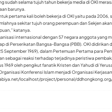
g sudah selama tujuh tahun bekerja media di OKI merasa 
aan barunya.
uk pertama kali boleh bekerja di OKI yaitu pada 2006, s
mlahnya sekitar tujuh orang perempuan dan Sekjen aka
puan,” katanya.
anisasi internasional dengan 57 negara anggota yang m
ap di Perserikatan Bangsa-Bangsa (PBB). OKI didirikan 
(25 September 1969), dalam Pertemuan Pertama para Pem
n sebagai reaksi terhadap terjadinya peristiwa pembak
s 1969 oleh pengikut fanatik Kristen dan Yahudi di Yer
rganisasi Konferensi Islam menjadi Organisasi Kerjasam
arabiya.net/localhost/project/personal/ddhongkong.or