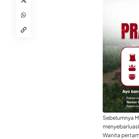
Sebelumnya Ma
menyebarluask
Wanita pertam