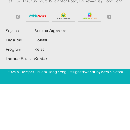
Flat D, 3/F Lei Shun Court 116 Leighton Road, Causeway Bay, Hong Kong
Sejarah
Struktur Organisasi
Legalitas
Donasi
Program
Kelas
Laporan Bulanan
Kontak
2025 © Dompet Dhuafa Hong Kong. Designed with ❤️ by
dezainin.com