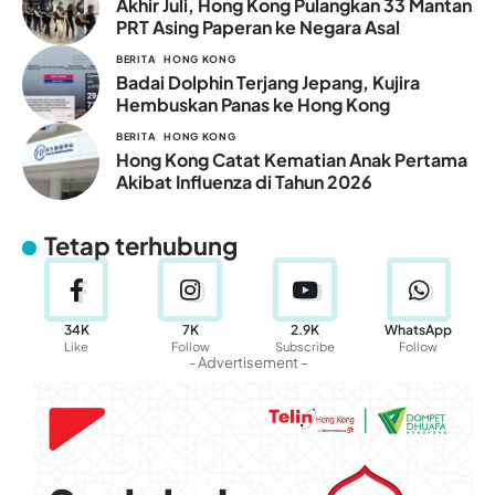
Akhir Juli, Hong Kong Pulangkan 33 Mantan
PRT Asing Paperan ke Negara Asal
BERITA
HONG KONG
Badai Dolphin Terjang Jepang, Kujira
Hembuskan Panas ke Hong Kong
BERITA
HONG KONG
Hong Kong Catat Kematian Anak Pertama
Akibat Influenza di Tahun 2026
Tetap terhubung
34K
7K
2.9K
WhatsApp
Like
Follow
Subscribe
Follow
- Advertisement -