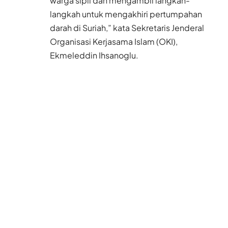
warga sipil dan mengambil langkah-
langkah untuk mengakhiri pertumpahan
darah di Suriah,” kata Sekretaris Jenderal
Organisasi Kerjasama Islam (OKI),
Ekmeleddin Ihsanoglu.
OKI mengutuk “pembunuhan terus-
menerus terhadap warga sipil yang tak
berdosa tiap hari”. Ihsanoglu menyebutnya
sebagai “hal yang tidak bisa diterima dan
tidak mungkin berdiam diri atas hal itu”.
Ihsanoglu mendesak negara-negara dunia
untuk “menemukan solusi yang akan
menjamin keamanan dan stabilitas dan
mencegah intervensi asing” di Suriah.
Rezim Suriah sendiri selama ini didukung
Rusia dan Iran.
Baca Juga