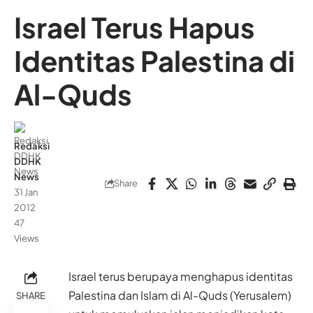
Israel Terus Hapus
Identitas Palestina di
Al-Quds
Redaksi
DDHK
News
Share
31 Jan
2012
47
Views
Israel terus berupaya menghapus identitas
Palestina dan Islam di Al-Quds (Yerusalem)
SHARE