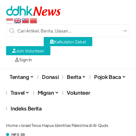
Kalkulator Zakat
Join Volunteer
Sign In
Tentang
Donasi
Berita
Pojok Baca
Travel
Migran
Volunteer
Indeks Berita
Home
»
Israel Terus Hapus Identitas Palestina di Al-Quds
INFO DD