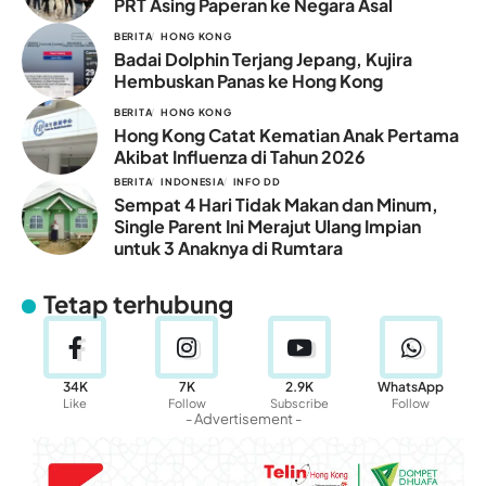
PRT Asing Paperan ke Negara Asal
BERITA
HONG KONG
Badai Dolphin Terjang Jepang, Kujira
Hembuskan Panas ke Hong Kong
BERITA
HONG KONG
Hong Kong Catat Kematian Anak Pertama
Akibat Influenza di Tahun 2026
BERITA
INDONESIA
INFO DD
Sempat 4 Hari Tidak Makan dan Minum,
Single Parent Ini Merajut Ulang Impian
untuk 3 Anaknya di Rumtara
Tetap terhubung
34K
7K
2.9K
WhatsApp
Like
Follow
Subscribe
Follow
- Advertisement -