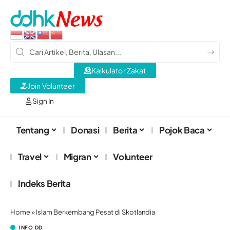
Kalkulator Zakat
Join Volunteer
Sign In
Tentang
Donasi
Berita
Pojok Baca
Travel
Migran
Volunteer
Indeks Berita
Home
»
Islam Berkembang Pesat di Skotlandia
INFO DD