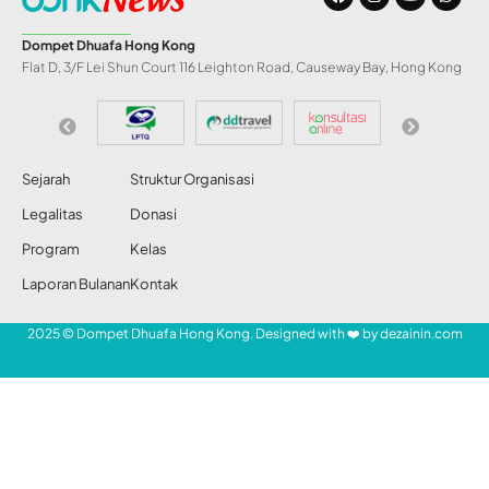
Dompet Dhuafa Hong Kong
Flat D, 3/F Lei Shun Court 116 Leighton Road, Causeway Bay, Hong Kong
Sejarah
Struktur Organisasi
Legalitas
Donasi
Program
Kelas
Laporan Bulanan
Kontak
2025 © Dompet Dhuafa Hong Kong. Designed with ❤️ by
dezainin.com