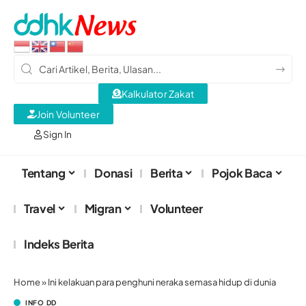
Kalkulator Zakat
Join Volunteer
Sign In
Tentang
Donasi
Berita
Pojok Baca
Travel
Migran
Volunteer
Indeks Berita
Home
»
Ini kelakuan para penghuni neraka semasa hidup di dunia
INFO DD