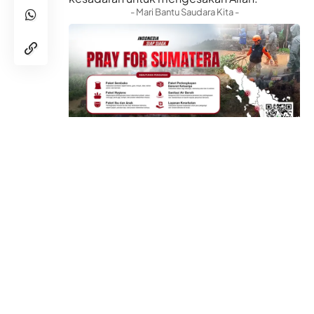
- Mari Bantu Saudara Kita -
Hal itu disampaikan Dai Cordofa Dompet
Dhuafa Hong Kong (DDHK), Usatdz Talqis
Nurdianto, saat memberikan kajian agama
online rutin malam Rabu untuk para voluntir,
peserta Klinik al-Qur’an, serta siswi sekolah
Paket B dan Paket C DDHK, Selasa
(3/12/2019) malam. “Karena tidak
sembarang orang mau mengakui keesaan
Allah,” ujarnya.