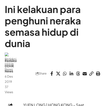
Ini kelakuan para
penghuni neraka
semasa hidup di
dunia
Redaksi
DDHK
News
Share
6 Des
2019
37
Views
YUEN LONG | HONG KONG – Saat