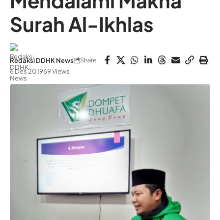
Mendalami Makna
Surah Al-Ikhlas
Share
Redaksi DDHK News
6 Des 2019
69 Views