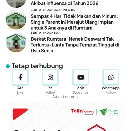
Akibat Influenza di Tahun 2026
BERITA
INDONESIA
INFO DD
Sempat 4 Hari Tidak Makan dan Minum,
Single Parent Ini Merajut Ulang Impian
untuk 3 Anaknya di Rumtara
BERITA
INDONESIA
Berkat Rumtara, Nenek Deswarni Tak
Terlunta-Lunta Tanpa Tempat Tinggal di
Usia Senja
Tetap terhubung
34K
7K
2.9K
WhatsApp
Like
Follow
Subscribe
Follow
- Advertisement -