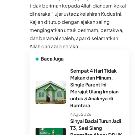
tidak beriman kepada Allah diancam kekal
di neraka,” ujar ustadz kelahiran Kudus ini.
Kajian ditutup dengan ajakan saling
mengingatkan untuk berimam, bertakwa,
dan beramal shaleh, agar diselamatkan
Allah dari azab neraka.
Baca Juga
Sempat 4 Hari Tidak
Makan dan Minum,
Single Parent Ini
Merajut Ulang Impian
untuk 3 Anaknya di
Rumtara
4 Agu 2026
Sinyal Badai Turun Jadi
T3, Sesi Siang
Pengajian Akbar DDHK