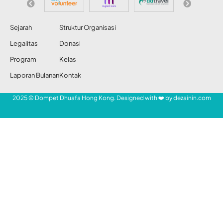
Saskia
Share
Redaksi DDHK News
14 Okt 2010
73 Views
Dai kondang KH. Zainuddin MZ membantah
telah melakukan pemerkosaan seperti yang
SHARE
ditudingkan oleh wanita bernama Aida
Saskia. Bahkan, dirinya pun berani
bersumpah jika tak pernah melakukan
seperti yang dibeberkan Aida ke publik
selama ini.
- Mari Bantu Saudara Kita -