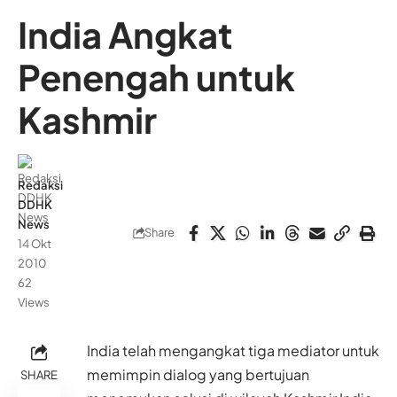
India Angkat
Penengah untuk
Kashmir
Redaksi
DDHK
News
Share
14 Okt
2010
62
Views
India telah mengangkat tiga mediator untuk
memimpin dialog yang bertujuan
SHARE