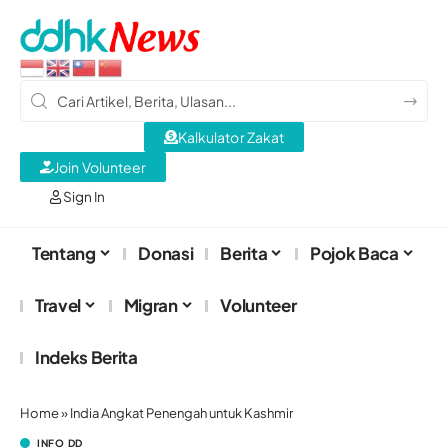
Kalkulator Zakat
Join Volunteer
Sign In
Tentang
Donasi
Berita
Pojok Baca
Travel
Migran
Volunteer
Indeks Berita
Home
»
India Angkat Penengah untuk Kashmir
INFO DD