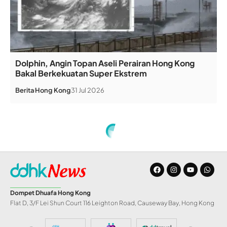
Dolphin, Angin Topan Aseli Perairan Hong Kong
Bakal Berkekuatan Super Ekstrem
Berita
Hong Kong
31 Jul 2026
Home
»
Zainuddin MZ Bersumpah Tak Pernah Perkosa Aida Saskia
INFO DD
Zainuddin MZ
Bersumpah Tak
Pernah Perkosa Aida