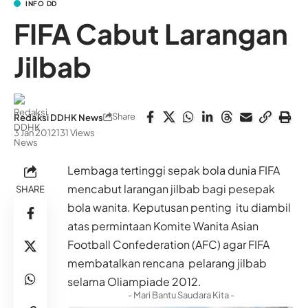
INFO DD
FIFA Cabut Larangan
Jilbab
Share
Redaksi DDHK News
3 Jan 2012
131 Views
Lembaga tertinggi sepak bola dunia FIFA
mencabut larangan jilbab bagi pesepak
SHARE
bola wanita. Keputusan penting itu diambil
atas permintaan Komite Wanita Asian
Football Confederation (AFC) agar FIFA
membatalkan rencana pelarang jilbab
selama Oliampiade 2012.
- Mari Bantu Saudara Kita -