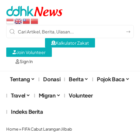
Kalkulator Zakat
Join Volunteer
Sign In
Tentang
Donasi
Berita
Pojok Baca
Travel
Migran
Volunteer
Indeks Berita
Home
»
FIFA Cabut Larangan Jilbab