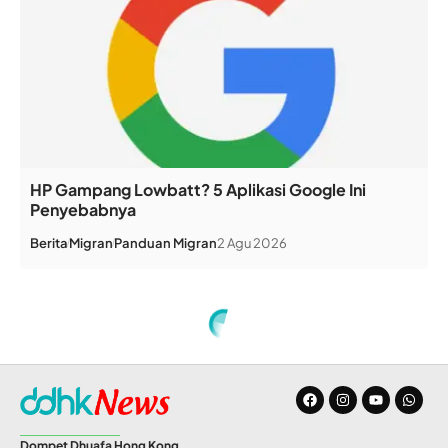
HP Gampang Lowbatt? 5 Aplikasi Google Ini
Penyebabnya
Berita
Migran
Panduan Migran
2 Agu 2026
Home
»
Halaqoh Senin: Sedekah Menolak Bencana
INFO DD
Halaqoh Senin: