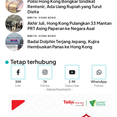
Polisi Hong Kong Bongkar Sindikat
Rentenir, Ada Uang Rupiah yang Turut
Disita
BERITA
HONG KONG
Akhir Juli, Hong Kong Pulangkan 33 Mantan
PRT Asing Paperan ke Negara Asal
BERITA
HONG KONG
Badai Dolphin Terjang Jepang, Kujira
Hembuskan Panas ke Hong Kong
Tetap terhubung
34K
7K
2.9K
WhatsApp
Like
Follow
Subscribe
Follow
- Advertisement -