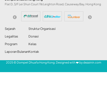
Sedekah Menolak
Bencana
Share
Redaksi DDHK News
3 Jan 2012
116 Views
SHARE
Sedekah adalah amal yang utama. Sedekah
dapat menghapus dosa dan kesalahan,
menjadikan harta berkah dan berkembang,