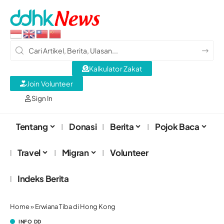
Kalkulator Zakat
Join Volunteer
Sign In
Tentang
Donasi
Berita
Pojok Baca
Travel
Migran
Volunteer
Indeks Berita
Home
»
Erwiana Tiba di Hong Kong
INFO DD