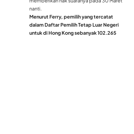
memberikan hak suaranya pada 30 Maret
nanti.
Menurut Ferry, pemilih yang tercatat
dalam Daftar Pemilih Tetap Luar Negeri
untuk di Hong Kong sebanyak 102.265
orang. Karakteristik pemilih di Hong Kong,
selain memberikan hak suaranya dengan
datang langsung ke TPS, ada juga yang
mengirimkan lewat pos.
Baca Juga
Hong Kong Perketat
Pengawasan,
Sejumlah Perusahaan
Pinjam Uang Tak Lagi
Layani PRT Asing
8 Agu 2026
Badai Dolphin Dekati