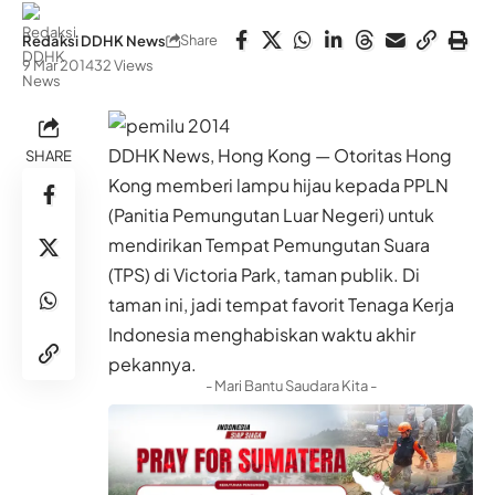
Share
Redaksi DDHK News
9 Mar 2014
32 Views
DDHK News, Hong Kong — Otoritas Hong
SHARE
Kong memberi lampu hijau kepada PPLN
(Panitia Pemungutan Luar Negeri) untuk
mendirikan Tempat Pemungutan Suara
(TPS) di Victoria Park, taman publik. Di
taman ini, jadi tempat favorit Tenaga Kerja
Indonesia menghabiskan waktu akhir
pekannya.
- Mari Bantu Saudara Kita -