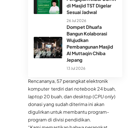
di Masjid TST Digelar
Sesuai Jadwal
26 Jul 2026
Dompet Dhuafa
Bangun Kolaborasi
Wujudkan
Pembangunan Masjid
Al Muttaqin Chiba
Jepang
13 Jul 2026
Rencananya, 57 perangkat elektronik
komputer terdiri dari
notebook
24 buah,
laptop
20 buah, dan
desktop
(
CPU only
)
donasi yang sudah diterima ini akan
digulirkan untuk membantu program-
program di divisi pendidikan.
“Kami memastikan bahwa perangkat