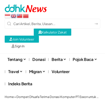
Kalkulator Zakat
Join Volunteer
Sign In
Tentang
Donasi
Berita
Pojok Baca
Travel
Migran
Volunteer
Indeks Berita
Home
»
Dompet Dhuafa Terima Donasi Komputer PT Exxon untuk Pendidikan