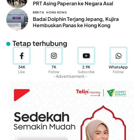
PRT Asing Paperan ke Negara Asal
BERITA
HONG KONG
Badai Dolphin Terjang Jepang, Kujira
Hembuskan Panas ke Hong Kong
Tetap terhubung
34K
7K
2.9K
WhatsApp
Like
Follow
Subscribe
Follow
- Advertisement -