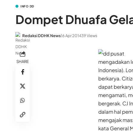
INFO DD
Dompet Dhuafa Gela
Redaksi DDHK News
16 Apr 2014
39 Views
mengadakan lo
SHARE
Indonesia). L
berkarya. Cit
dapat berkarya
mengamati, me
bergerak. CJ 
dalam hal pem
mengajak masya
kata General 