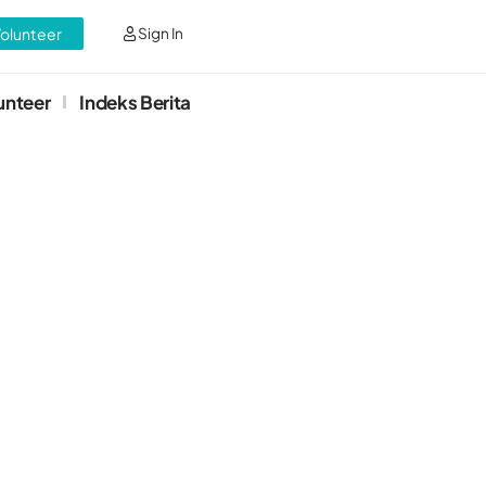
Volunteer
Sign In
unteer
Indeks Berita