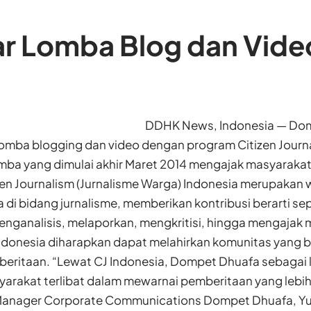
r Lomba Blog dan Vide
DDHK News, Indonesia — Dom
mba blogging dan video dengan program Citizen Journa
omba yang dimulai akhir Maret 2014 mengajak masyaraka
izen Journalism (Jurnalisme Warga) Indonesia merupakan
 di bidang jurnalisme, memberikan kontribusi berarti s
nganalisis, melaporkan, mengkritisi, hingga mengajak m
Indonesia diharapkan dapat melahirkan komunitas yang 
beritaan. “Lewat CJ Indonesia, Dompet Dhuafa sebagai 
rakat terlibat dalam mewarnai pemberitaan yang lebih p
Manager Corporate Communications Dompet Dhuafa, Yu