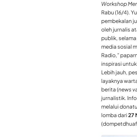
Workshop Menu
Rabu (16/4). 
pembekalan jur
oleh jurnalis 
publik, selama
media sosial m
Radio,” papar
inspirasi untu
Lebih jauh, p
layaknya wart
berita (
news v
jurnalistik. I
melalui
donatu
lomba dari
27 
(dompetdhuafa