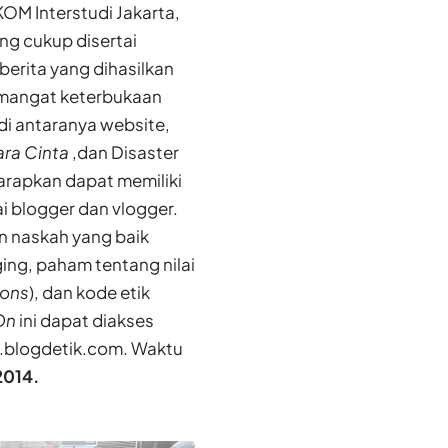
OM Interstudi Jakarta,
ng cukup disertai
berita yang dihasilkan
semangat keterbukaan
di antaranya website,
ra Cinta
,dan Disaster
arapkan dapat memiliki
ai blogger dan vlogger.
n naskah yang baik
ing, paham tentang nilai
ions
), dan kode etik
On
ini dapat diakses
a.blogdetik.com
. Waktu
2014.