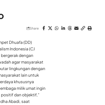
o
Share
pet Dhuafa (DD)
lism Indonesia (CJ
t bergerak dengan
 wadah agar masyarakat
eputar lingkungan dengan
asyarakat lain untuk
berdaya khususnya
lembaga milik umat ingin
ositif dan objektif,”
dha Abadi, saat