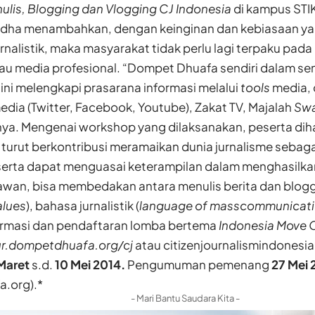
lis, Blogging dan Vlogging CJ Indonesia
di kampus STIK
Yudha menambahkan, dengan keinginan dan kebiasaan ya
nalistik, maka masyarakat tidak perlu lagi terpaku pada 
atau media profesional. “Dompet Dhuafa sendiri dalam 
 ini melengkapi prasarana informasi melalui
tools
media, 
edia (Twitter, Facebook, Youtube), Zakat TV, Majalah
Swa
nya. Mengenai workshop yang dilaksanakan, peserta dih
k turut berkontribusi meramaikan dunia jurnalisme sebag
eserta dapat menguasai keterampilan dalam menghasilka
awan, bisa membedakan antara menulis berita dan blogg
alues
), bahasa jurnalistik (
language of masscommunicat
nformasi dan pendaftaran lomba bertema
Indonesia Move 
r.dompetdhuafa.org/cj
atau
citizenjournalismindonesi
Maret
s.d.
10 Mei 2014.
Pengumuman pemenang
27 Mei 
.org).*
- Mari Bantu Saudara Kita -