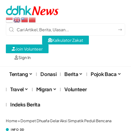
Kalkulator Zakat
Join Volunteer
Sign In
Tentang
Donasi
Berita
Pojok Baca
Travel
Migran
Volunteer
Indeks Berita
Home
»
Dompet Dhuafa Gelar Aksi Simpatik Peduli Bencana
INFO DD