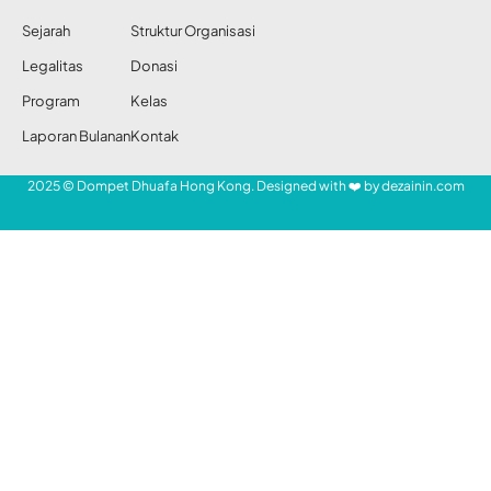
Bandara Hong Kong
Share
Redaksi DDHK News
21 Jan 2014
33 Views
DDHK News,
Hong Kong —
SHARE
Majikan Erwiana Sulistyaningsih, Lo Wan-
tung, 44 tahun, ditangkap polisi di Bandara
Hong Kong saat ia hendak kabur ke
Thailand. Perempuan itu dicokok saat
hendak melewati pemeriksaan imigrasi. Ia
memegang tiket pesawat tujuan Bangkok,
Thailand.
- Mari Bantu Saudara Kita -