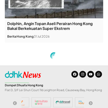
Dolphin, Angin Topan Aseli Perairan Hong Kong
Bakal Berkekuatan Super Ekstrem
Berita
Hong Kong
31 Jul 2026
Home
»
Mau Kabur ke Thailand, Majikan Erwiana Ditangkap di Bandara Hong Kong
INFO DD
Mau Kabur ke
Thailand, Majikan
Erwiana Ditangkap di