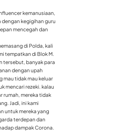
 influencer kemanusiaan,
h dengan kegigihan guru
erdepan mencegah dan
emasang di Polda, kali
ami tempatkan di Blok M.
n tersebut, banyak para
alanan dengan upah
g mau tidak mau keluar
k mencari rezeki. kalau
ar rumah, mereka tidak
ng. Jadi, ini kami
an untuk mereka yang
 garda terdepan dan
rhadap dampak Corona.