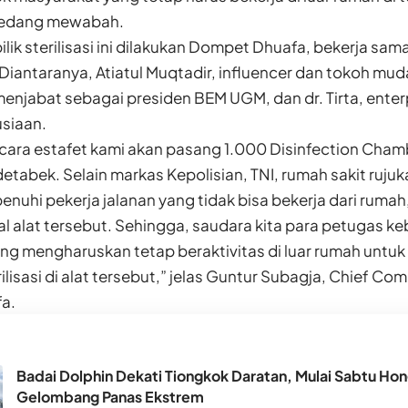
sedang mewabah.
ik sterilisasi ini dilakukan Dompet Dhuafa, bekerja sam
Diantaranya, Atiatul Muqtadir, influencer dan tokoh mu
enjabat sebagai presiden BEM UGM, dan dr. Tirta, ente
siaan.
cara estafet kami akan pasang 1.000 Disinfection Chamber 
tabek. Selain markas Kepolisian, TNI, rumah sakit rujuka
enuhi pekerja jalanan yang tidak bisa bekerja dari rumah
stal alat tersebut. Sehingga, saudara kita para petugas ke
ng mengharuskan tetap beraktivitas di luar rumah untuk
lisasi di alat tersebut,” jelas Guntur Subagja, Chief Co
a.
Badai Dolphin Dekati Tiongkok Daratan, Mulai Sabtu Hon
Gelombang Panas Ekstrem