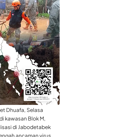
t Dhuafa, Selasa
 di kawasan Blok M,
lisasi di Jabodetabek
 tengah ancaman virus