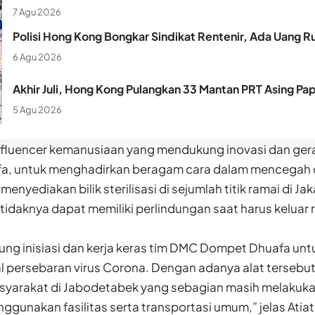
7 Agu 2026
Polisi Hong Kong Bongkar Sindikat Rentenir, Ada Uang Ru
6 Agu 2026
Akhir Juli, Hong Kong Pulangkan 33 Mantan PRT Asing Pa
5 Agu 2026
nfluencer kemanusiaan yang mendukung inovasi dan ger
a, untuk menghadirkan beragam cara dalam mencegah 
i, menyediakan bilik sterilisasi di sejumlah titik ramai di J
idaknya dapat memiliki perlindungan saat harus keluar
ng inisiasi dan kerja keras tim DMC Dompet Dhuafa un
 persebaran virus Corona. Dengan adanya alat tersebut
arakat di Jabodetabek yang sebagian masih melakukan 
gunakan fasilitas serta transportasi umum,” jelas Atia