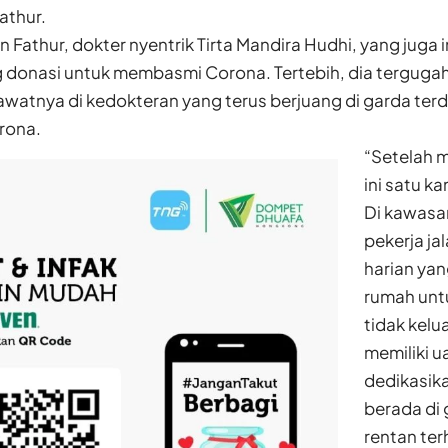
athur.
Fathur, dokter nyentrik Tirta Mandira Hudhi, yang juga
ng donasi untuk membasmi Corona. Tertebih, dia terguga
awatnya di kedokteran yang terus berjuang di garda t
rona.
“Setelah m
ini satu k
Di kawasa
pekerja j
harian yan
rumah untu
tidak kelu
memiliki ua
dedikasik
berada di
rentan te