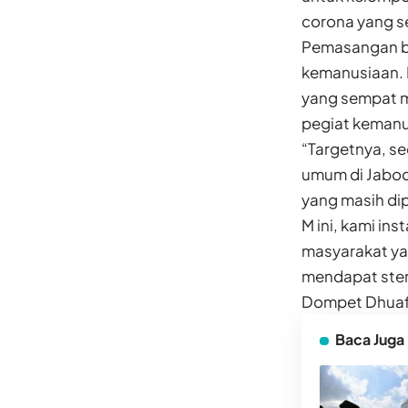
corona yang 
Pemasangan bil
kemanusiaan. 
yang sempat m
pegiat kemanu
“Targetnya, se
umum di Jabode
yang masih dip
M ini, kami in
masyarakat ya
mendapat steri
Dompet Dhuaf
Baca Juga