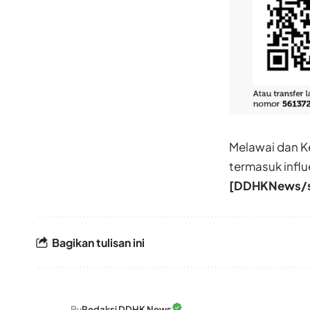
Melawai dan K
termasuk infl
[DDHKNews/s
Bagikan tulisan ini
By
Redaksi DDHK News