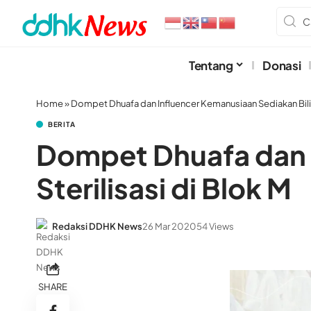
Tentang
Donasi
Home
»
Dompet Dhuafa dan Influencer Kemanusiaan Sediakan Bilik 
BERITA
Dompet Dhuafa dan I
Sterilisasi di Blok M
Redaksi DDHK News
26 Mar 2020
54 Views
SHARE