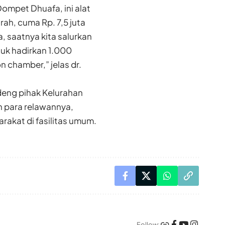
ompet Dhuafa, ini alat
ah, cuma Rp. 7,5 juta
a, saatnya kita salurkan
uk hadirkan 1.000
on chamber,” jelas dr.
ng pihak Kelurahan
 para relawannya,
akat di fasilitas umum.
Follow: