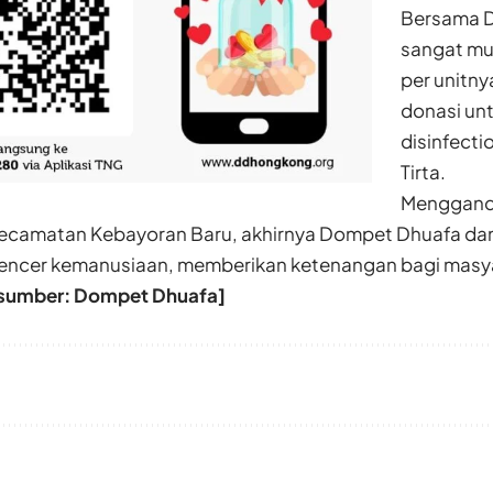
Bersama D
sangat mur
per unitny
donasi unt
disinfecti
Tirta.
Menggande
ecamatan Kebayoran Baru, akhirnya Dompet Dhuafa dan
uencer kemanusiaan, memberikan ketenangan bagi masyar
umber: Dompet Dhuafa]