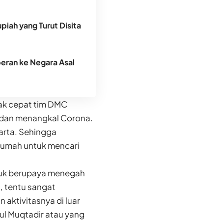
piah yang Turut Disita
peran ke Negara Asal
ak cepat tim DMC
dan menangkal Corona.
akarta. Sehingga
 rumah untuk mencari
tuk berupaya menegah
, tentu sangat
aktivitasnya di luar
tul Muqtadir atau yang