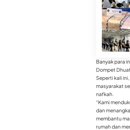
Banyak para i
Dompet Dhuaf
Seperti kali in
masyarakat set
nafkah.
“Kami menduku
dan menangkal
membantu masy
rumah dan meng