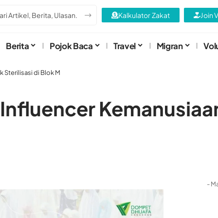
Kalkulator Zakat
Join 
Berita
Pojok Baca
Travel
Migran
Vol
Sterilisasi di Blok M
nfluencer Kemanusiaan
- Ma