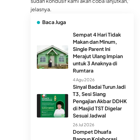
sudah kondusif kami akan coba lanjutkan,”
jelasnya.
Baca Juga
Sempat 4 Hari Tidak
Makan dan Minum,
Single Parent Ini
Merajut Ulang Impian
untuk 3 Anaknya di
Rumtara
4 Agu 2026
Sinyal Badai Turun Jadi
T3, Sesi Siang
Pengajian Akbar DDHK
di Masjid TST Digelar
Sesuai Jadwal
26 Jul 2026
Dompet Dhuafa
Bangun Kolaborasi