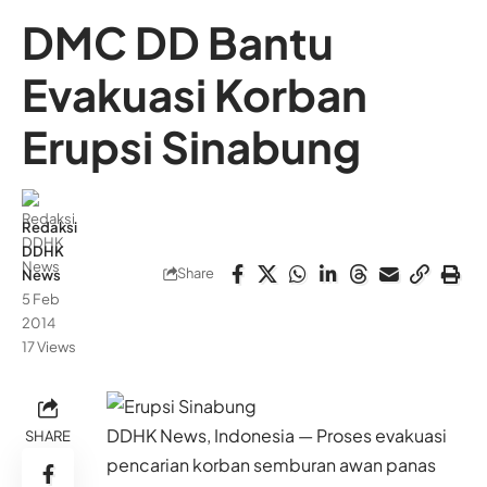
DMC DD Bantu
Evakuasi Korban
Erupsi Sinabung
Redaksi
DDHK
Share
News
5 Feb
2014
17 Views
DDHK News, Indonesia — Proses evakuasi
SHARE
pencarian korban semburan awan panas