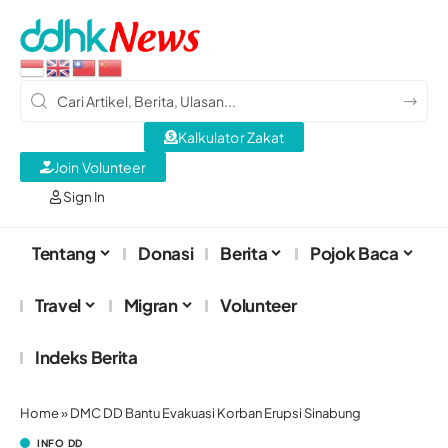
Kalkulator Zakat
Join Volunteer
Sign In
Tentang
Donasi
Berita
Pojok Baca
Travel
Migran
Volunteer
Indeks Berita
Home
»
DMC DD Bantu Evakuasi Korban Erupsi Sinabung
INFO DD