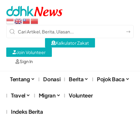
Kalkulator Zakat
Join Volunteer
Sign In
Tentang
Donasi
Berita
Pojok Baca
Travel
Migran
Volunteer
Indeks Berita