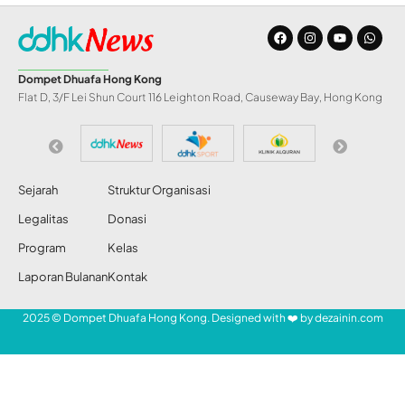
Dompet Dhuafa Hong Kong
Flat D, 3/F Lei Shun Court 116 Leighton Road, Causeway Bay, Hong Kong
Sejarah
Struktur Organisasi
Legalitas
Donasi
Program
Kelas
Laporan Bulanan
Kontak
2025 © Dompet Dhuafa Hong Kong. Designed with ❤️ by
dezainin.com