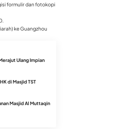
i formulir dan fotokopi
0.
ziarah) ke Guangzhou
Merajut Ulang Impian
DHK di Masjid TST
an Masjid Al Muttaqin