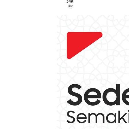
34K
Like