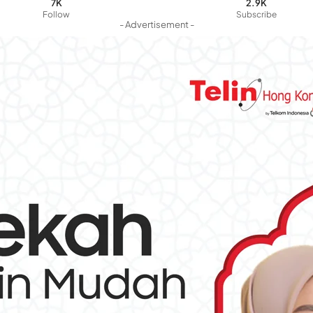
7K
2.9K
Follow
Subscribe
- Advertisement -