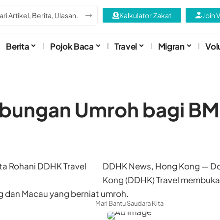
Kalkulator Zakat
Join 
Berita
Pojok Baca
Travel
Migran
Vol
abungan Umroh bagi BM
DDHK News, Hong Kong — D
Kong (DDHK) Travel membuka
 dan Macau yang berniat umroh.
- Mari Bantu Saudara Kita -