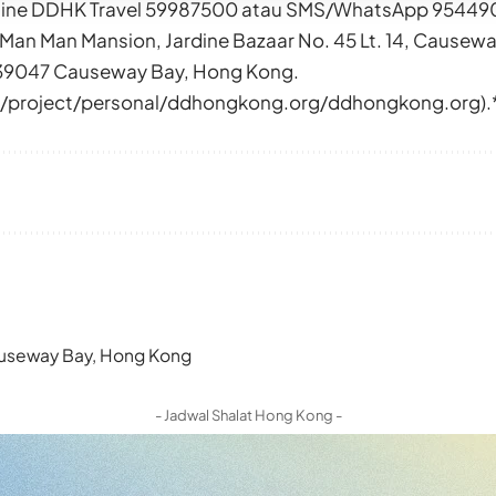
tline DDHK Travel 59987500 atau SMS/WhatsApp 95449
Man Man Mansion, Jardine Bazaar No. 45 Lt. 14, Causewa
39047 Causeway Bay, Hong Kong.
t/project/personal/ddhongkong.org/ddhongkong.org).
 Causeway Bay, Hong Kong
- Jadwal Shalat Hong Kong -