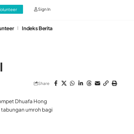
Volunteer
Sign In
unteer
Indeks Berita
I
Share
ompet Dhuafa Hong
 tabungan umroh bagi