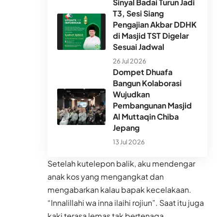
Sinyal Badai Turun Jadi
T3, Sesi Siang
Pengajian Akbar DDHK
di Masjid TST Digelar
Sesuai Jadwal
26 Jul 2026
Dompet Dhuafa
Bangun Kolaborasi
Wujudkan
Pembangunan Masjid
Al Muttaqin Chiba
Jepang
13 Jul 2026
Setelah kutelepon balik, aku mendengar
anak kos yang mengangkat dan
mengabarkan kalau bapak kecelakaan.
“Innalillahi wa inna ilaihi rojiun”. Saat itu juga
kaki terasa lemas tak bertenaga.