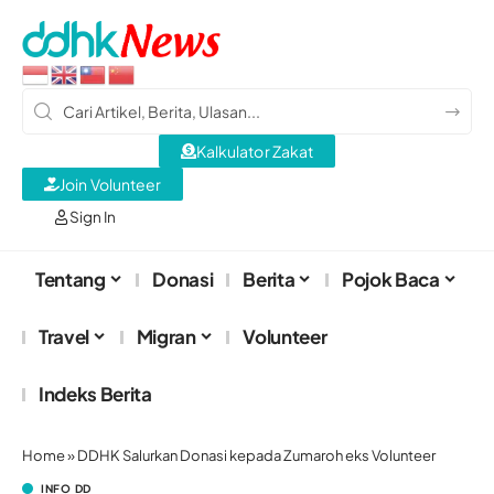
Kalkulator Zakat
Join Volunteer
Sign In
Tentang
Donasi
Berita
Pojok Baca
Travel
Migran
Volunteer
Indeks Berita
Home
»
DDHK Salurkan Donasi kepada Zumaroh eks Volunteer
INFO DD