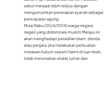
sebut menjadi lebih relijius dengan
mengumumkan penerapan syariah sebagai
pencapaian agung.
Mulai Rabu (30/4/2014) warga negara
negeri yang didominasi muslim Melayu ini
akan menghadapi peradilan Islam, denda
atau penjara, jika melakukan perbuatan
melawan hukum seperti hamil di luar nikah,
tidak menunaikan shalat Jumat dan
menyebarkan agama selain Islam.
Baca Juga
Sempat 4 Hari Tidak
Makan dan Minum,
Single Parent Ini
Merajut Ulang Impian
untuk 3 Anaknya di