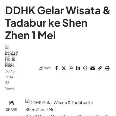
DDHK Gelar Wisata &
Tadabur ke Shen
Zhen 1 Mei
Redaksi
DDHK
News
Share
30 Apr
2014
38
Views
SHARE