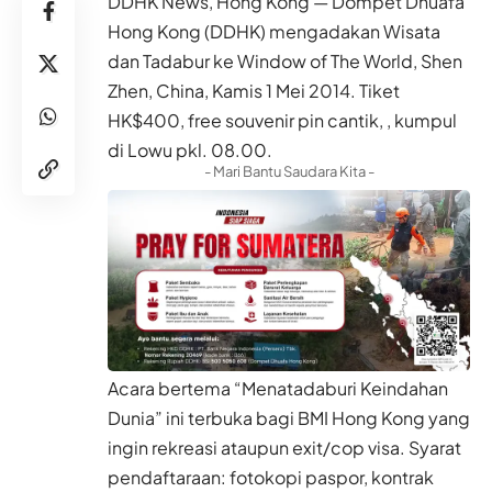
DDHK News, Hong Kong — Dompet Dhuafa
Hong Kong (DDHK) mengadakan Wisata
dan Tadabur ke Window of The World, Shen
Zhen, China, Kamis 1 Mei 2014. Tiket
HK$400, free souvenir pin cantik, , kumpul
di Lowu pkl. 08.00.
- Mari Bantu Saudara Kita -
Acara bertema “Menatadaburi Keindahan
Dunia” ini terbuka bagi BMI Hong Kong yang
ingin rekreasi ataupun exit/cop visa. Syarat
pendaftaraan: fotokopi paspor, kontrak