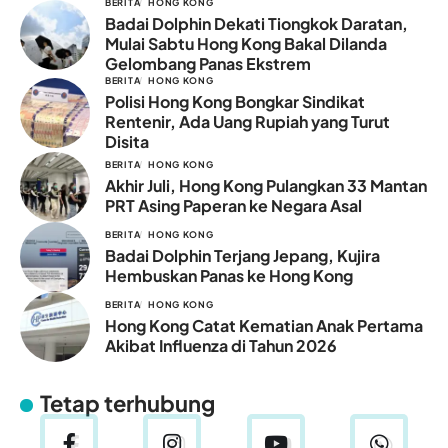
BERITA
HONG KONG
Badai Dolphin Dekati Tiongkok Daratan,
Mulai Sabtu Hong Kong Bakal Dilanda
Gelombang Panas Ekstrem
BERITA
HONG KONG
Polisi Hong Kong Bongkar Sindikat
Rentenir, Ada Uang Rupiah yang Turut
Disita
BERITA
HONG KONG
Akhir Juli, Hong Kong Pulangkan 33 Mantan
PRT Asing Paperan ke Negara Asal
BERITA
HONG KONG
Badai Dolphin Terjang Jepang, Kujira
Hembuskan Panas ke Hong Kong
BERITA
HONG KONG
Hong Kong Catat Kematian Anak Pertama
Akibat Influenza di Tahun 2026
Tetap terhubung