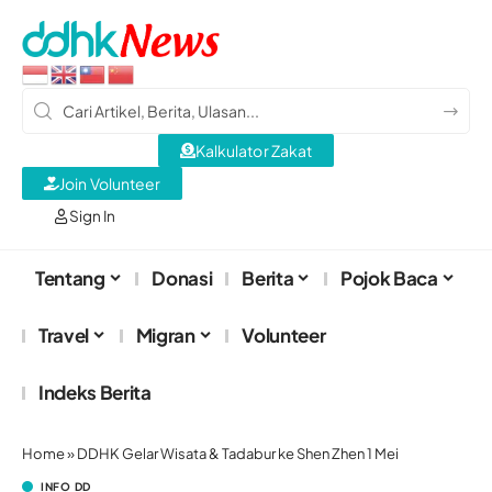
Kalkulator Zakat
Join Volunteer
Sign In
Tentang
Donasi
Berita
Pojok Baca
Travel
Migran
Volunteer
Indeks Berita
Home
»
DDHK Gelar Wisata & Tadabur ke Shen Zhen 1 Mei
INFO DD