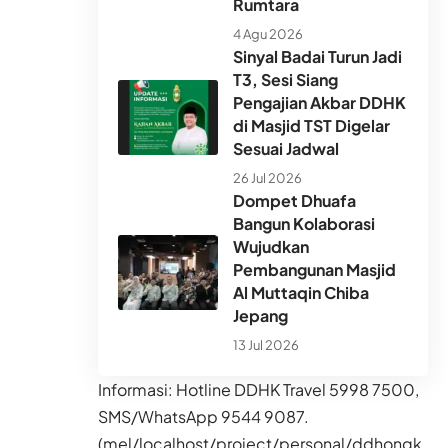
Rumtara
4 Agu 2026
Sinyal Badai Turun Jadi
T3, Sesi Siang
Pengajian Akbar DDHK
di Masjid TST Digelar
Sesuai Jadwal
26 Jul 2026
Dompet Dhuafa
Bangun Kolaborasi
Wujudkan
Pembangunan Masjid
Al Muttaqin Chiba
Jepang
13 Jul 2026
Informasi: Hotline DDHK Travel 5998 7500,
SMS/WhatsApp 9544 9087.
(mel/localhost/project/personal/ddhongk