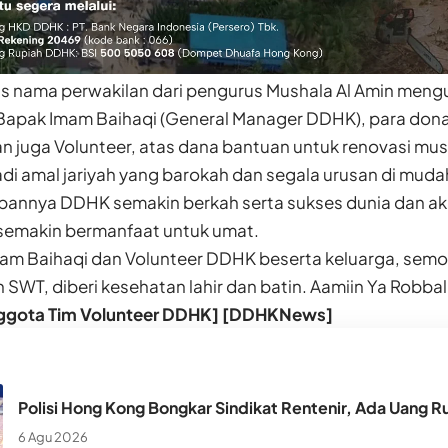
atas nama perwakilan dari pengurus Mushala Al Amin men
Bapak Imam Baihaqi (General Manager DDHK), para don
an juga Volunteer, atas dana bantuan untuk renovasi mus
i amal jariyah yang barokah dan segala urusan di mudah
annya DDHK semakin berkah serta sukses dunia dan akh
semakin bermanfaat untuk umat.
am Baihaqi dan Volunteer DDHK beserta keluarga, semo
h SWT, diberi kesehatan lahir dan batin. Aamiin Ya Robbal
nggota Tim Volunteer DDHK] [DDHKNews]
Polisi Hong Kong Bongkar Sindikat Rentenir, Ada Uang Ru
6 Agu 2026