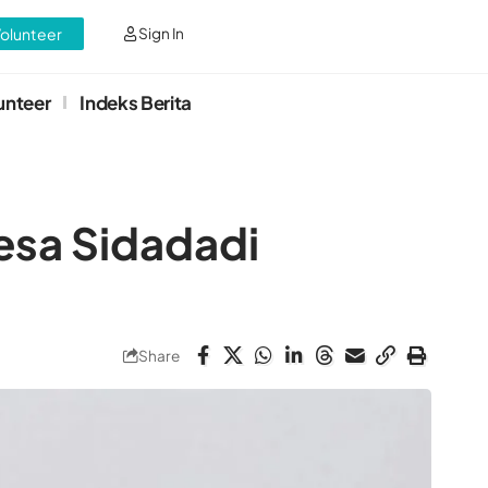
Volunteer
Sign In
unteer
Indeks Berita
esa Sidadadi
Share