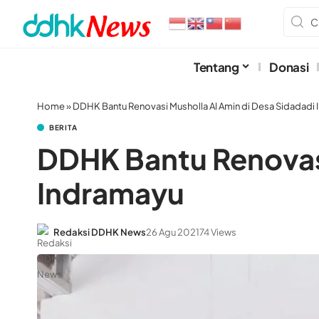
Tentang
Donasi
Home
»
DDHK Bantu Renovasi Musholla Al Amin di Desa Sidadadi
BERITA
DDHK Bantu Renovasi
Indramayu
Redaksi DDHK News
26 Agu 2021
74 Views