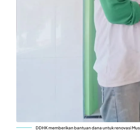
DDHK memberikan bantuan dana untuk renovasi Musho