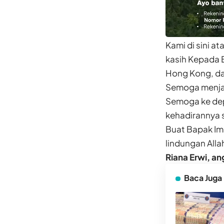
Kami di sini 
kasih Kepada 
Hong Kong
, d
Semoga menjad
Semoga ke dep
kehadirannya 
Buat Bapak Im
lindungan Alla
Riana Erwi, a
Baca Juga