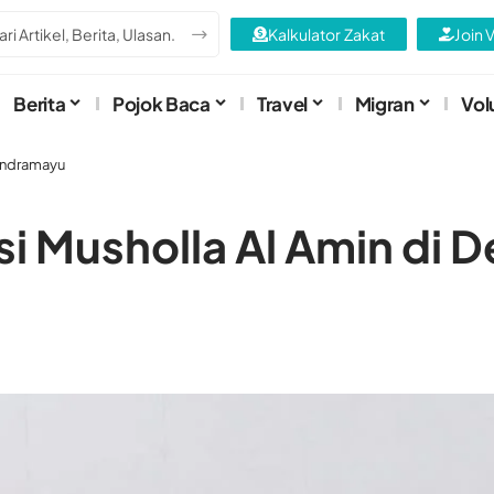
Kalkulator Zakat
Join 
Berita
Pojok Baca
Travel
Migran
Vol
 Indramayu
 Musholla Al Amin di D