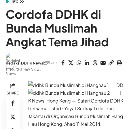
INFO DD
Cordofa DDHK di
Bunda Muslimah
Angkat Tema Jihad
Share
Redaksi DDHK News
14 Mei 2014
69 Views
DD
H
SHARE
K News, Hong Kong — Safari Cordofa DDHK
bersama Ustadz Yayat Sudrajat (dai dari
Jakarta) di Organisasi Bunda Muslimah Hang
Hau Hong Kong, Ahad 11 Mei 2014,