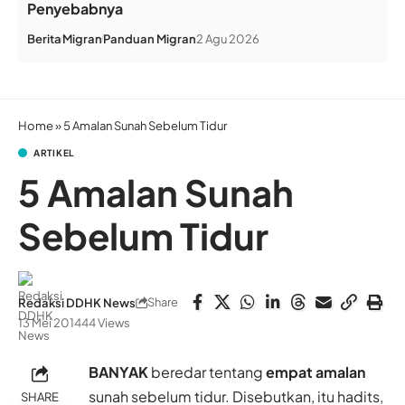
Penyebabnya
Berita
Migran
Panduan Migran
2 Agu 2026
Home
»
5 Amalan Sunah Sebelum Tidur
ARTIKEL
5 Amalan Sunah
Sebelum Tidur
Share
Redaksi DDHK News
13 Mei 2014
44 Views
BANYAK
beredar tentang
empat amalan
sunah sebelum tidur. Disebutkan, itu hadits,
SHARE