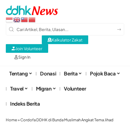
Kalkulator Zakat
Join Volunteer
Sign In
Tentang
Donasi
Berita
Pojok Baca
Travel
Migran
Volunteer
Indeks Berita
Home
»
Cordofa DDHK di Bunda Muslimah Angkat Tema Jihad