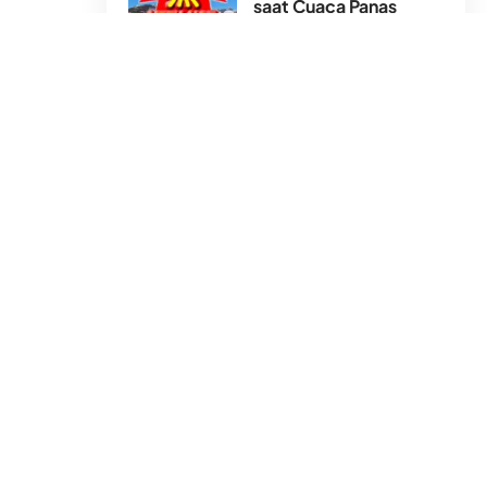
saat Cuaca Panas
30 Jul 2026
Terasa Pengap, Bau
Apek, Pengap Tanda
Udara Kamar Tak Lagi
Sehat
30 Jul 2026
Hong Kong Tak
Seindah Foto Profil
24 Jul 2026
1. Berwudhu atau tidur dalam keadaan suci
(punya wudhu).
2.
Tidur berbaring pada sisi kanan.
“
Jika kamu mendatangi tempat tidurmu
maka wudhulah seperti wudhu untuk shalat,
lalu berbaringlah pada sisi kanan badanmu
”
(HR. Bukhari no. 247 dan Muslim no. 2710).