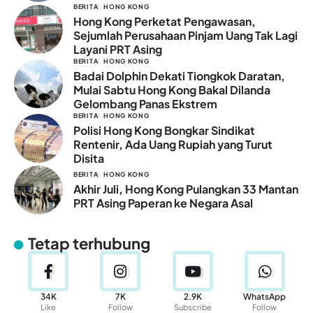
BERITA
HONG KONG
Hong Kong Perketat Pengawasan,
Sejumlah Perusahaan Pinjam Uang Tak Lagi
Layani PRT Asing
BERITA
HONG KONG
Badai Dolphin Dekati Tiongkok Daratan,
Mulai Sabtu Hong Kong Bakal Dilanda
Gelombang Panas Ekstrem
BERITA
HONG KONG
Polisi Hong Kong Bongkar Sindikat
Rentenir, Ada Uang Rupiah yang Turut
Disita
BERITA
HONG KONG
Akhir Juli, Hong Kong Pulangkan 33 Mantan
PRT Asing Paperan ke Negara Asal
Tetap terhubung
34K
7K
2.9K
WhatsApp
Like
Follow
Subscribe
Follow