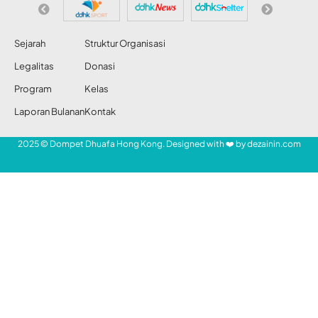
Dibatalkan (Lagi)
Share
Redaksi DDHK News
13 Agu 2019
36 Views
KABAR DARI HONG KONG
- Mari Bantu Saudara Kita -
SHARE
HONG KONG – Lembaga penyiaran publik
Radio Television Hong Kong (RTHK)
memberitakan, ribuan pengunjuk rasa