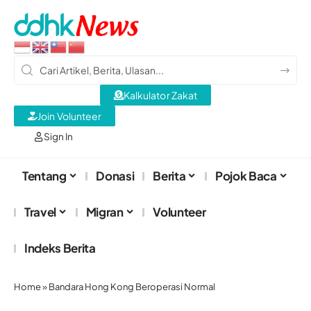
Kalkulator Zakat
Join Volunteer
Sign In
Tentang
Donasi
Berita
Pojok Baca
Travel
Migran
Volunteer
Indeks Berita
Home
»
Bandara Hong Kong Beroperasi Normal