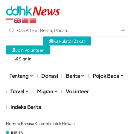
Kalkulator Zakat
Join Volunteer
Sign In
Tentang
Donasi
Berita
Pojok Baca
Travel
Migran
Volunteer
Indeks Berita
Home
»
Bahasa Kantonis untuk Hewan
BERITA