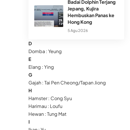
Badai Dolphin Terjang
Jepang, Kujira
Hembuskan Panas ke
Hong Kong
5 Agu 2026
D
Domba : Yeung
E
Elang : Ying
G
Gajah : Tai Pen Cheong/Tapan Jiong
H
Hamster : Cong Syu
Harimau : Loufu
Hewan : Tung Mat
I
Ikan : Yu