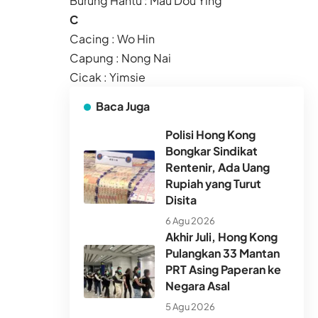
Burung Hantu : Mau Dou Ying
C
Cacing : Wo Hin
Capung : Nong Nai
Cicak : Yimsie
Baca Juga
Polisi Hong Kong
Bongkar Sindikat
Rentenir, Ada Uang
Rupiah yang Turut
Disita
6 Agu 2026
Akhir Juli, Hong Kong
Pulangkan 33 Mantan
PRT Asing Paperan ke
Negara Asal
5 Agu 2026