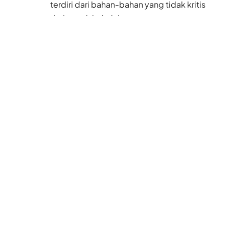
terdiri dari bahan-bahan yang tidak kritis
dari aspek kehalalan.
Mekanisme self declare menjadi
mengkhawatirkan saat adanya perluasan
kategori.
Baca Juga
Polisi Hong Kong
Bongkar Sindikat
Rentenir, Ada Uang
Rupiah yang Turut
Disita
6 Agu 2026
Akhir Juli, Hong Kong
Pulangkan 33 Mantan
PRT Asing Paperan ke
Negara Asal
5 Agu 2026