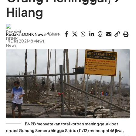
Hilang
Share
Redaksi DDHK News
14 Des 2021
48 Views
BNPB menyatakan total korban meninggal akibat
erupsi Gunung Semeru hingga Sabtu (11/12) mencapai 46 jiwa,