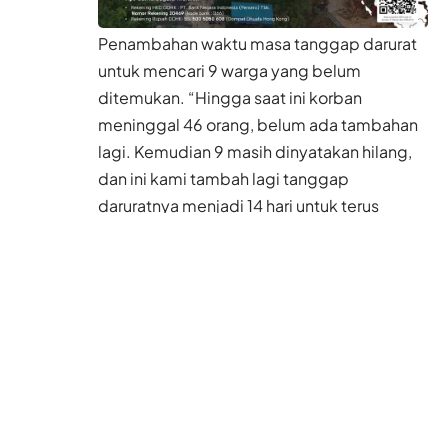
Penambahan waktu masa tanggap darurat
untuk mencari 9 warga yang belum
ditemukan. “Hingga saat ini korban
meninggal 46 orang, belum ada tambahan
lagi. Kemudian 9 masih dinyatakan hilang,
dan ini kami tambah lagi tanggap
daruratnya menjadi 14 hari untuk terus
mencari 9 korban yang hilang ini,” kata
Suharyanto, seperti dilansir CNN Indonesia.
Masa tanggap darurat bencana merupakan
periode penanganan bencana yang
meliputi penyelamatan, evakuasi korban,
harta benda, pemenuhan kebutuhan dasar,
perlindungan, pengurusan pengungsi, serta
pemulihan prasarana dan sarana.