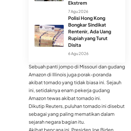
Ekstrem
7 Agu 2026
Polisi Hong Kong
Bongkar Sindikat
Rentenir, Ada Uang
Rupiah yang Turut
Disita
6 Agu 2026
Sebuah panti jompo di Missouri dan gudang
Amazon di Illinois juga porak-poranda
akibat tornado yang tidak biasa ini. Sejauh
ini, setidaknya enam pekerja gudang
Amazon tewas akibat tornado ini.
Dikutip Reuters, puluhan tornado ini disebut
sebagai yang paling mematikan dalam
sejarah negara bagian itu.
Akibat bencana ini, Presiden Joe Biden