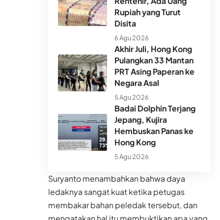
Rentenir, Ada Uang
Rupiah yang Turut
Disita
6 Agu 2026
Akhir Juli, Hong Kong
Pulangkan 33 Mantan
PRT Asing Paperan ke
Negara Asal
5 Agu 2026
Badai Dolphin Terjang
Jepang, Kujira
Hembuskan Panas ke
Hong Kong
5 Agu 2026
Suryanto menambahkan bahwa daya
ledaknya sangat kuat ketika petugas
membakar bahan peledak tersebut, dan
mengatakan hal itu membuktikan apa yang