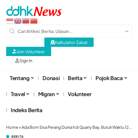
Kalkulator Zakat
Join Volunteer
Sign In
Tentang
Donasi
Berita
Pojok Baca
Travel
Migran
Volunteer
Indeks Berita
Home
»
Ada Bom Sisa Perang Dunia II di Quarry Bay, Butuh Waktu 12 jam untuk Menjinakkanya
BERITA