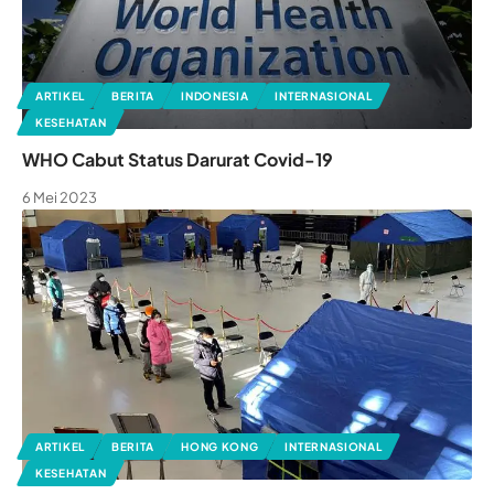
ARTIKEL
BERITA
INDONESIA
INTERNASIONAL
KESEHATAN
WHO Cabut Status Darurat Covid-19
6 Mei 2023
ARTIKEL
BERITA
HONG KONG
INTERNASIONAL
KESEHATAN