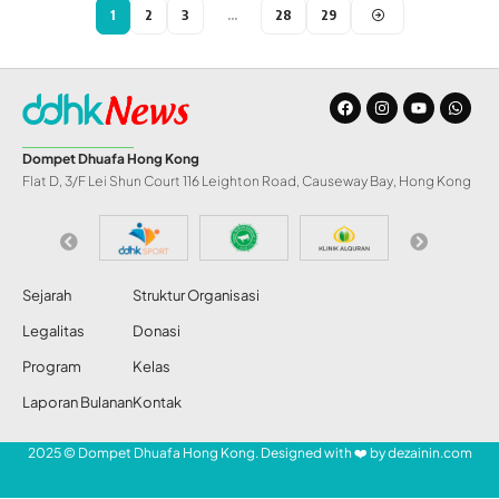
1
2
3
…
28
29
Dompet Dhuafa Hong Kong
Flat D, 3/F Lei Shun Court 116 Leighton Road, Causeway Bay, Hong Kong
Sejarah
Struktur Organisasi
Legalitas
Donasi
Program
Kelas
Laporan Bulanan
Kontak
2025 © Dompet Dhuafa Hong Kong. Designed with ❤️ by
dezainin.com