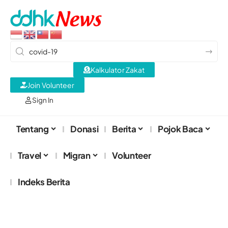
Kalkulator Zakat
Join Volunteer
Sign In
Tentang
Donasi
Berita
Pojok Baca
Travel
Migran
Volunteer
Indeks Berita